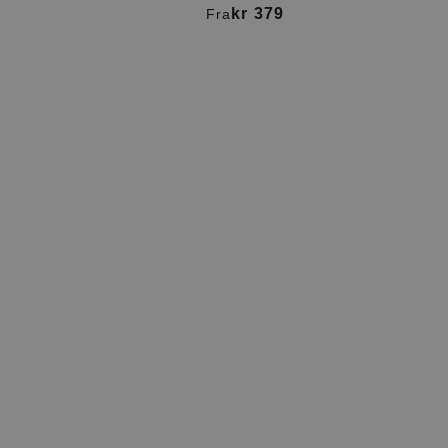
kr 379
Fra