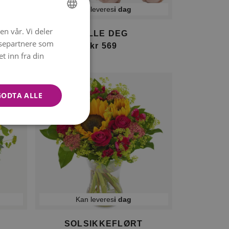
Kan leveres
i dag
en vår. Vi deler
NORWEGIAN
LILLE DEG
ysepartnere som
kr 569
ENGLISH
 inn fra din
GODTA ALLE
Kan leveres
i dag
SOLSIKKEFLØRT