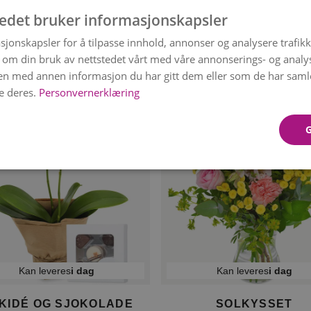
Kan leveres
10. august
Kan leveres
10. august
tedet bruker informasjonskapsler
sjonskapsler for å tilpasse innhold, annonser og analysere trafikk
ÅREBUKETT I RØDT
DEKORATØRENS
 om din bruk av nettstedet vårt med våre annonserings- og anal
kr 799
BÅREBUKETT
Fra
n med annen informasjon du har gitt dem eller som de har samlet
kr 599
e deres.
Personvernerklæring
Kan leveres
i dag
Kan leveres
i dag
KIDÉ OG SJOKOLADE
SOLKYSSET