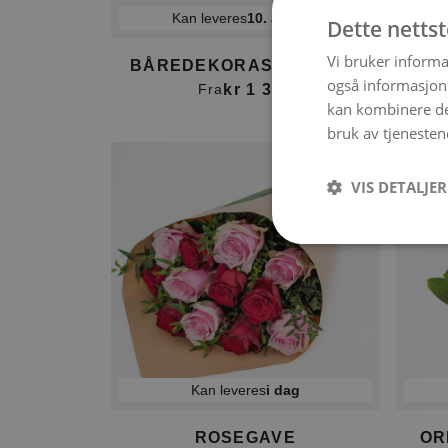
Kan leveres
10. august
Dette netts
Vi bruker informa
BÅREDEKORASJON MIKS
B
også informasjon
kr 1 399
Fra
kan kombinere de
bruk av tjenesten
VIS DETALJER
Kan leveres
i dag
ROSEGAVE
OR