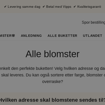
✔ Levering samme dag ✔ Betal med Vipps ✔ Kvalitetsgaranti
Spor bestillin
MSTER🌸
ANLEDNING
ALLE BUKETTER
UTLANDET
Alle blomster
enkelt den perfekte buketten! Velg hvilken adresse og d
skal leveres. Du kan også sortere etter farge, blomster 
overraske?
Hvilken adresse skal blomstene sendes til