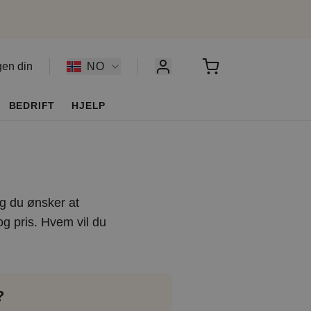
gen din
NO
BEDRIFT
HJELP
ag du ønsker at
og pris. Hvem vil du
?