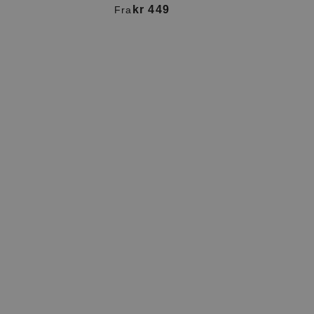
kr 449
Fra