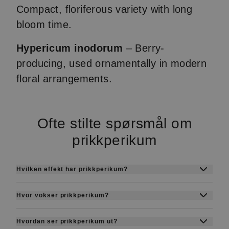
Compact, floriferous variety with long
bloom time.
Hypericum inodorum
– Berry-
producing, used ornamentally in modern
floral arrangements.
Ofte stilte spørsmål om
prikkperikum
Hvilken effekt har prikkperikum?
Prikkperikum er kjent for sine humørløftende og
Hvor vokser prikkperikum?
beroligende egenskaper. Det brukes ofte mot
Prikkperikum vokser i solrike, tørre og
mild til moderat depresjon, angst og nervøs uro.
Hvordan ser prikkperikum ut?
næringsfattige jordsmonn, ofte på enger,
De aktive stoffene (som hypericin) påvirker