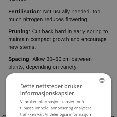
Fertilisation
: Not usually needed; too
much nitrogen reduces flowering.
Pruning
: Cut back hard in early spring to
maintain compact growth and encourage
new stems.
Spacing
: Allow 30–60 cm between
plants, depending on variety.
Pests/Disease
: Generally low-
Dette nettstedet bruker
maintenance; may be mildly invasive in
informasjonskapsler
some areas.
NORWEGIAN
Vi bruker informasjonskapsler for å
ENGLISH
tilpasse innhold, annonser og analysere
trafikken vår. Vi deler også informasjon