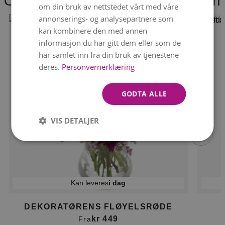
Overrask med blomster på døren
om din bruk av nettstedet vårt med våre
annonserings- og analysepartnere som
kan kombinere den med annen
informasjon du har gitt dem eller som de
har samlet inn fra din bruk av tjenestene
deres.
Personvernerklæring
GODTA ALLE
VIS DETALJER
Kan leveres
i dag
DEKORATØRENS FLØYELSRØDE
kr 449
Fra