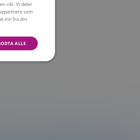
en vår. Vi deler
NORWEGIAN
ysepartnere som
ENGLISH
 inn fra din
GODTA ALLE