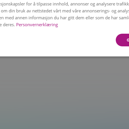
sjonskapsler for å tilpasse innhold, annonser og analysere trafikk
 om din bruk av nettstedet vårt med våre annonserings- og anal
n med annen informasjon du har gitt dem eller som de har samlet
t.at is not a function
e deres.
Personvernerklæring