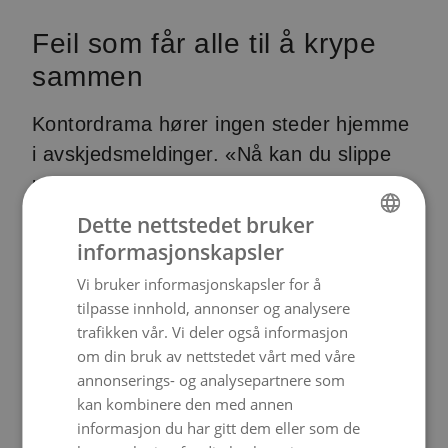
Feil som får alle til å krype
sammen
Kontordrama hører ingen steder hjemme
i avskjedsmeldinger. «Nå kan du slippe
unna politikken» eller «Ved du er glad for
å forlate dette rotet» reflekterer dårlig på
Dette nettstedet bruker
deg, ikke dem.
informasjonskapsler
NORWEGIAN
Vi bruker informasjonskapsler for å
Internhumor forvirrer i
ENGLISH
tilpasse innhold, annonser og analysere
gruppesammenhenger. Din referanse til
trafikken vår. Vi deler også informasjon
kopimaskin-episoden i 2019 betyr
om din bruk av nettstedet vårt med våre
ingenting for nyere kolleger.
annonserings- og analysepartnere som
kan kombinere den med annen
Ikke gjett på årsakene. De kan forlate for
informasjon du har gitt dem eller som de