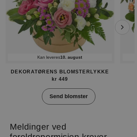
Kan leveres
10. august
DEKORATØRENS BLOMSTERLYKKE
kr 449
Item
Send blomster
1
of
4
Meldinger ved
foreldrepermisjon krever