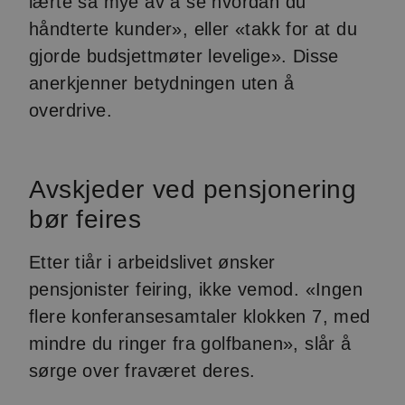
lærte så mye av å se hvordan du
håndterte kunder», eller «takk for at du
gjorde budsjettmøter levelige». Disse
anerkjenner betydningen uten å
overdrive.
Avskjeder ved pensjonering
bør feires
Etter tiår i arbeidslivet ønsker
pensjonister feiring, ikke vemod. «Ingen
flere konferansesamtaler klokken 7, med
mindre du ringer fra golfbanen», slår å
sørge over fraværet deres.