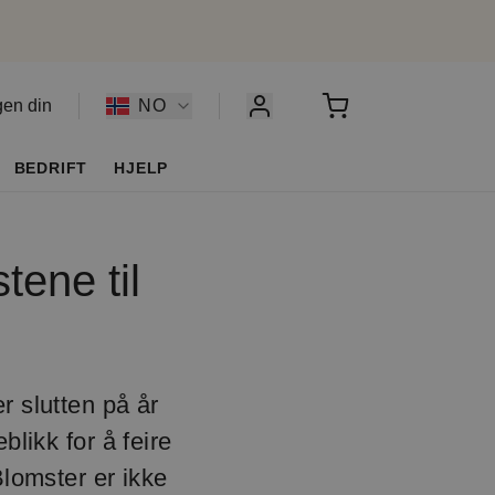
gen din
NO
BEDRIFT
HJELP
tene til
 slutten på år
likk for å feire
Blomster er ikke