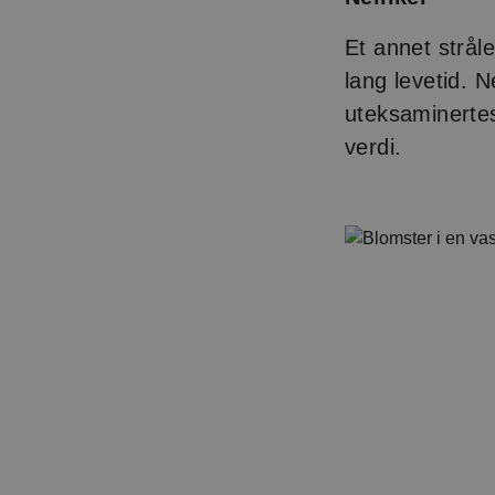
Et annet strål
lang levetid. N
uteksaminertes 
verdi.