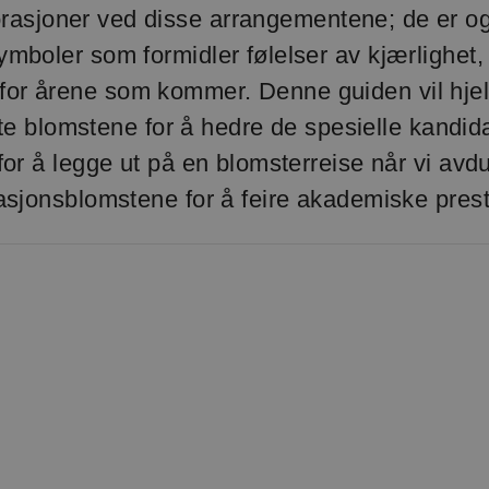
rasjoner ved disse arrangementene; de ​​er og
ymboler som formidler følelser av kjærlighet, 
 for årene som kommer. Denne guiden vil hje
te blomstene for å hedre de spesielle kandidate
 for å legge ut på en blomsterreise når vi avd
asjonsblomstene for å feire akademiske prest