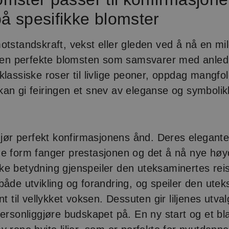
å spesifikke blomster
otstandskraft, vekst eller gleden ved å nå en mi
e den perfekte blomsten som samsvarer med anle
klassiske roser til livlige peoner, oppdag mangfo
an gi feiringen et snev av eleganse og symbolik
ggjør perfekt konfirmasjonens ånd. Deres elegant
de form fanger prestasjonen og det å nå nye hø
e betydning gjenspeiler den uteksaminertes rei
både utvikling og forandring, og speiler den ute
nt til vellykket voksen. Dessuten gir liljenes utva
personliggjøre budskapet på. En ny start og et bl