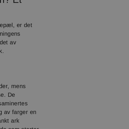
lepæl, er det
dningens
ldet av
k.
e
yder, mens
se. De
ksaminertes
lg av farger en
ankt ark