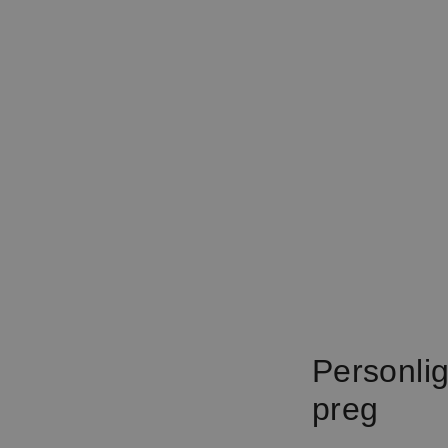
Personli
preg