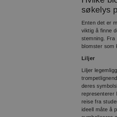
søkelys p
Enten det er m
viktig å finn
stemning. Fra 
blomster som k
Liljer
Liljer legemli
trompetlignen
deres symbolsk
representerer 
reise fra stude
ideell måte å 