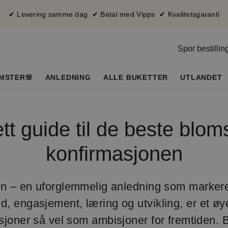
✔ Levering samme dag ✔ Betal med Vipps ✔ Kvalitetsgaranti
Spor bestillin
MSTER🌸
ANLEDNING
ALLE BUKETTER
UTLANDET
t guide til de beste bloms
konfirmasjonen
n – en uforglemmelig anledning som markerer
d, engasjement, læring og utvikling, er et øyeb
asjoner så vel som ambisjoner for fremtiden. 