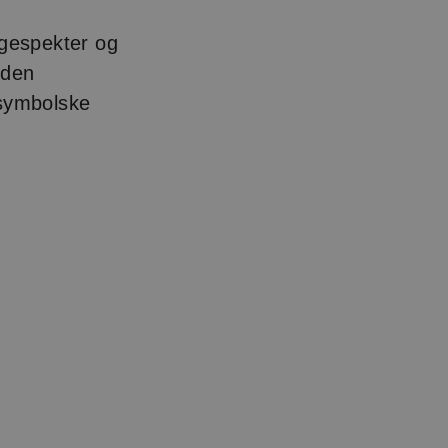
rgespekter og
 den
s symbolske