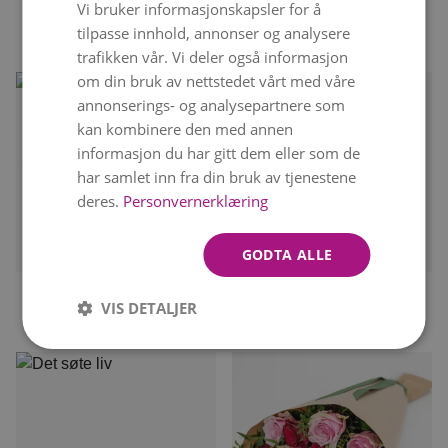
Vi bruker informasjonskapsler for å
ENGLISH
SOMMERENG
kr 399
Fra
tilpasse innhold, annonser og analysere
kr 449
Fra
trafikken vår. Vi deler også informasjon
om din bruk av nettstedet vårt med våre
annonserings- og analysepartnere som
kan kombinere den med annen
informasjon du har gitt dem eller som de
har samlet inn fra din bruk av tjenestene
deres.
Personvernerklæring
Kan leveres
10. august
Kan leveres
10. august
GODTA ALLE
FAVORITTEN
FARGESPRAKENDE
VIS DETALJER
kr 449
kr 379
Fra
Fra