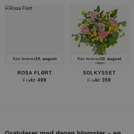
Kan leveres
10. august
Kan leveres
10. august
ROSA FLØRT
SOLKYSSET
kr 499
kr 359
Fra
Fra
Gratulerer med dagen blomster – en