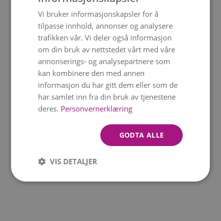
Vi bruker informasjonskapsler for å
ENGLISH
Flere blomster for
Uovertruffen friskhet
tilpasse innhold, annonser og analysere
pengene
Jo ferskere blomstene,
trafikken vår. Vi deler også informasjon
Håndplukkede blomster,
desto mer glede. Levert
om din bruk av nettstedet vårt med våre
direkte fra produsenten.
som knopper, blomstrer
Forsiktig bundet og levert til
neste dag.
annonserings- og analysepartnere som
døren din.
kan kombinere den med annen
informasjon du har gitt dem eller som de
har samlet inn fra din bruk av tjenestene
deres.
Personvernerklæring
Nyt øyeblikket
Spor & Trace
Følelsen av luksus når du
Følg statusen på
GODTA ALLE
pakker ut blomstene. Når
bestillingen din med Track
du åpner esken, blir du
& Trace.
møtt av en bukett.
VIS DETALJER