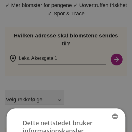
✓ Mer blomster for pengene ✓ Uovertruffen friskhet
✓ Spor & Trace
Hvilken adresse skal blomstene sendes
til?
f.eks. Akersgata 1
Velg rekkefølge
Dette nettstedet bruker
informasjonskapsler
NORWEGIAN