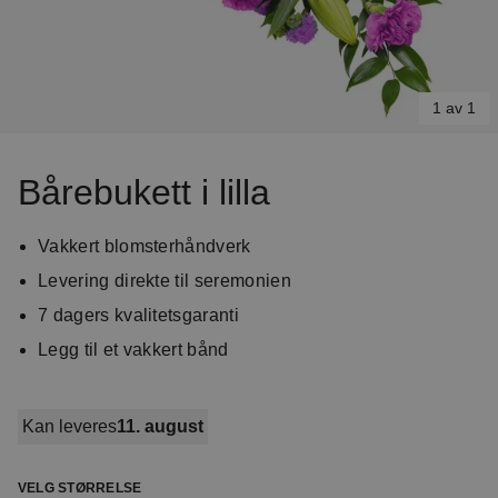
1 av 1
Item
1
Bårebukett i lilla
of
1
Vakkert blomsterhåndverk
Levering direkte til seremonien
7 dagers kvalitetsgaranti
Legg til et vakkert bånd
Kan leveres
11. august
VELG STØRRELSE