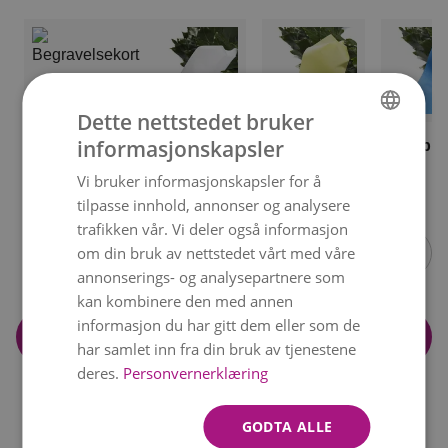
Dette nettstedet bruker
informasjonskapsler
Hvitt bånd
Kremfarget
Blått bå
NORWEGIAN
bånd
Begravelsekort
kr 189
kr 189
kr 189
Vi bruker informasjonskapsler for å
ENGLISH
kr 49
tilpasse innhold, annonser og analysere
Item
trafikken vår. Vi deler også informasjon
1
om din bruk av nettstedet vårt med våre
of
annonserings- og analysepartnere som
6
kan kombinere den med annen
informasjon du har gitt dem eller som de
Legg i handlekurv
har samlet inn fra din bruk av tjenestene
deres.
Personvernerklæring
GODTA ALLE