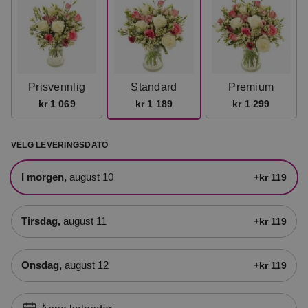
Prisvennlig
Standard
Premium
kr 1 069
kr 1 189
kr 1 299
VELG LEVERINGSDATO
i morgen,
august 10
+kr 119
tirsdag,
august 11
+kr 119
onsdag,
august 12
+kr 119