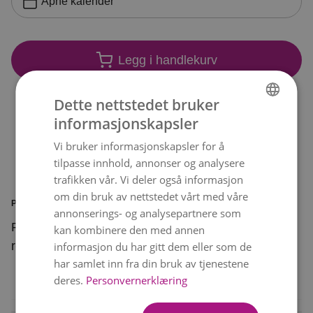
Åpne kalender
Legg i handlekurv
Dette nettstedet bruker
informasjonskapsler
NORWEGIAN
Vi bruker informasjonskapsler for å
ENGLISH
tilpasse innhold, annonser og analysere
trafikken vår. Vi deler også informasjon
om din bruk av nettstedet vårt med våre
PRODUKTINFORMASJON
annonserings- og analysepartnere som
Floristen lager en bedårende bukett, en ekte
kan kombinere den med annen
rosedrøm i tonene rosa og hvitt.
informasjon du har gitt dem eller som de
har samlet inn fra din bruk av tjenestene
deres.
Personvernerklæring