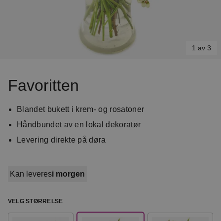
1 av 3
Item
1
Favoritten
of
3
Blandet bukett i krem- og rosatoner
Håndbundet av en lokal dekoratør
Levering direkte på døra
Kan leveres
i morgen
VELG STØRRELSE