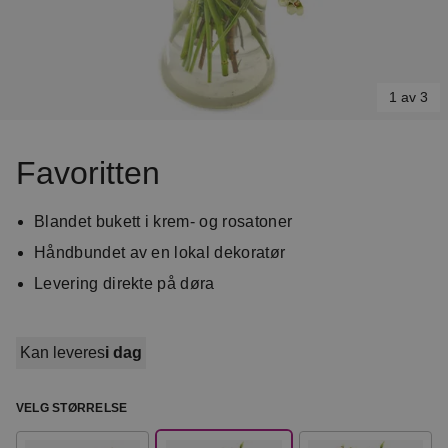
1 av 3
Item
1
Favoritten
of
3
Blandet bukett i krem- og rosatoner
Håndbundet av en lokal dekoratør
Levering direkte på døra
Kan leveres
i dag
VELG STØRRELSE