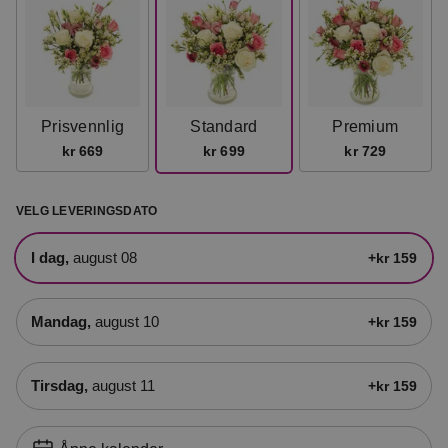
Prisvennlig
Standard
Premium
kr 669
kr 699
kr 729
VELG LEVERINGSDATO
i dag,
august 08
+kr 159
mandag,
august 10
+kr 159
tirsdag,
august 11
+kr 159