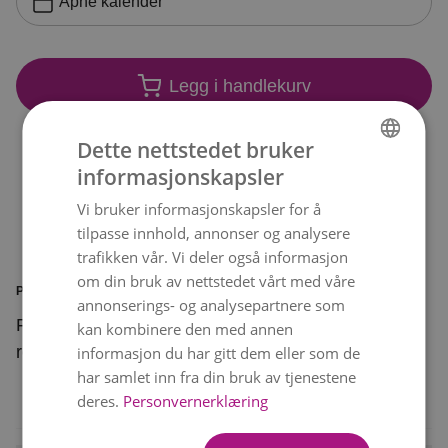
Åpne kalender
Legg i handlekurv
Dette nettstedet bruker
informasjonskapsler
NORWEGIAN
Vi bruker informasjonskapsler for å
ENGLISH
tilpasse innhold, annonser og analysere
trafikken vår. Vi deler også informasjon
om din bruk av nettstedet vårt med våre
PRODUKTINFORMASJON
annonserings- og analysepartnere som
Floristen lager en bedårende bukett, en ekte
kan kombinere den med annen
rosedrøm i tonene rosa og hvitt.
informasjon du har gitt dem eller som de
har samlet inn fra din bruk av tjenestene
deres.
Personvernerklæring