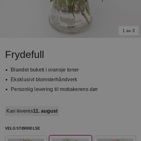
1 av 3
Item
1
Frydefull
of
3
Blandet bukett i oransje toner
Eksklusivt blomsterhåndverk
Personlig levering til mottakerens dør
Kan leveres
11. august
VELG STØRRELSE