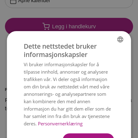
Åpne kalender
Legg i handlekurv
Dette nettstedet bruker
informasjonskapsler
NORWEGIAN
Vi bruker informasjonskapsler for å
ENGLISH
tilpasse innhold, annonser og analysere
trafikken vår. Vi deler også informasjon
om din bruk av nettstedet vårt med våre
PRODUKTINFORMASJON
annonserings- og analysepartnere som
Frydefull er en bukett vakre blomster i myke, rosa
kan kombinere den med annen
toner og en herlig, oransje fargeklatt.
informasjon du har gitt dem eller som de
har samlet inn fra din bruk av tjenestene
deres.
Personvernerklæring