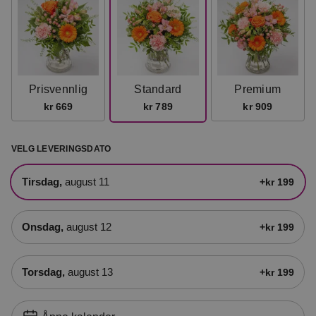
Prisvennlig
Standard
Premium
kr 669
kr 789
kr 909
VELG LEVERINGSDATO
tirsdag,
august 11
+kr 199
onsdag,
august 12
+kr 199
torsdag,
august 13
+kr 199