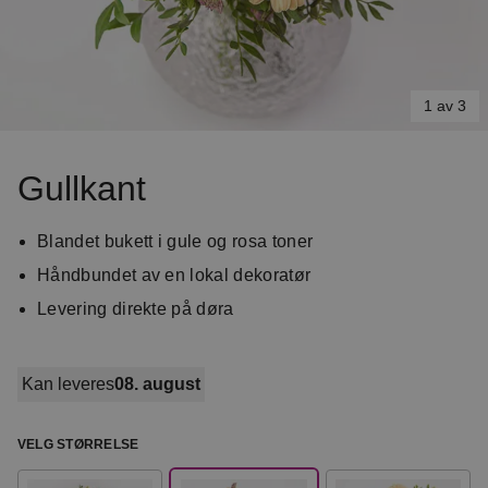
1 av 3
Item
1
Gullkant
of
3
Blandet bukett i gule og rosa toner
Håndbundet av en lokal dekoratør
Levering direkte på døra
Kan leveres
08. august
VELG STØRRELSE