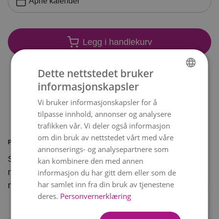
Åpne kalender
Legg i handlekurv
Dette nettstedet bruker
informasjonskapsler
NORWEGIAN
Vi bruker informasjonskapsler for å
ENGLISH
tilpasse innhold, annonser og analysere
trafikken vår. Vi deler også informasjon
om din bruk av nettstedet vårt med våre
PRODUKTINFORMASJON
annonserings- og analysepartnere som
Sett en gullkant på hverdagen med denne
kan kombinere den med annen
nydelige buketten. Et vakkert blomsterknippe i
informasjon du har gitt dem eller som de
har samlet inn fra din bruk av tjenestene
nyanser av aprikos og rosa som sprer mye glede.
deres.
Personvernerklæring