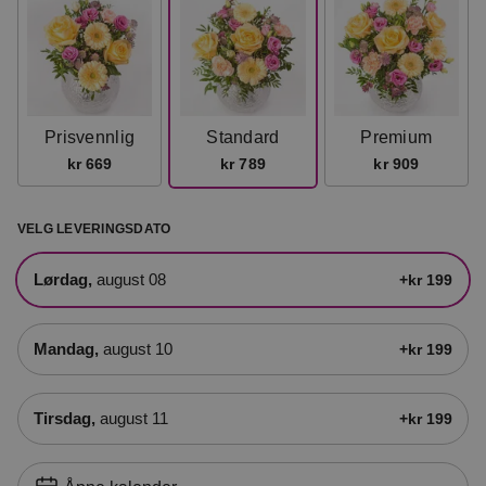
Prisvennlig
Standard
Premium
kr 669
kr 789
kr 909
VELG LEVERINGSDATO
lørdag,
august 08
+kr 199
mandag,
august 10
+kr 199
tirsdag,
august 11
+kr 199