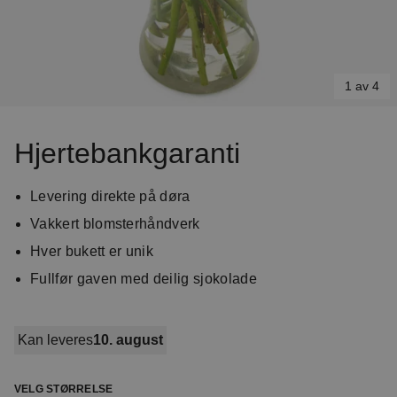
1 av 4
Item
1
Hjertebankgaranti
of
4
Levering direkte på døra
Vakkert blomsterhåndverk
Hver bukett er unik
Fullfør gaven med deilig sjokolade
Kan leveres
10. august
VELG STØRRELSE