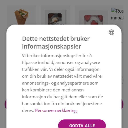
Dette nettstedet bruker
Fin
Fin
Rosa
informasjonskapsler
NORWEGIAN
innpakning
sjokolade
innpakn
kr 49
kr 119
kr 59
Sjokoladehjerter
Vi bruker informasjonskapsler for å
ENGLISH
kr 119
tilpasse innhold, annonser og analysere
Item
trafikken vår. Vi deler også informasjon
1
om din bruk av nettstedet vårt med våre
of
annonserings- og analysepartnere som
14
kan kombinere den med annen
informasjon du har gitt dem eller som de
har samlet inn fra din bruk av tjenestene
Legg i handlekurv
deres.
Personvernerklæring
GODTA ALLE