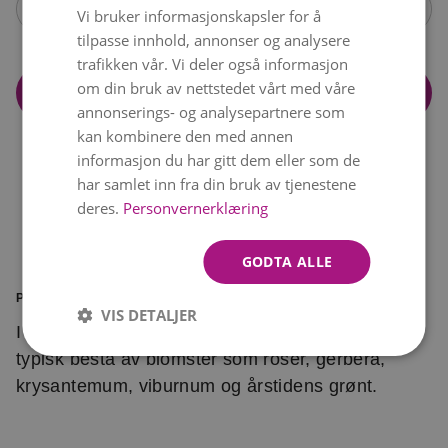
Åpne kalender
Vi bruker informasjonskapsler for å
ENGLISH
tilpasse innhold, annonser og analysere
trafikken vår. Vi deler også informasjon
om din bruk av nettstedet vårt med våre
Legg i handlekurv
annonserings- og analysepartnere som
kan kombinere den med annen
informasjon du har gitt dem eller som de
har samlet inn fra din bruk av tjenestene
deres.
Personvernerklæring
GODTA ALLE
PRODUKTINFORMASJON
VIS DETALJER
I minnet om en som sto deg nær. Kransen vil
typisk bestå av blomster som roser, gerbera,
krysantemum, viburnum og årstidens grønt.