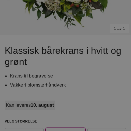
1 av 1
Item
1
Klassisk bårekrans i hvitt og
of
grønt
1
Krans til begravelse
Vakkert blomsterhåndverk
Kan leveres
10. august
VELG STØRRELSE