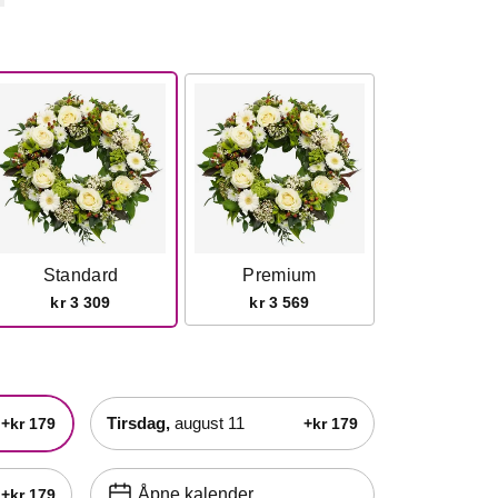
Standard
Premium
kr 3 309
kr 3 569
tirsdag,
august 11
+kr 179
+kr 179
Åpne kalender
+kr 179