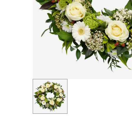
Item
1
of
1
Item
1
of