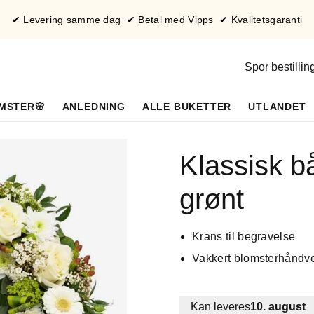
✔ Levering samme dag ✔ Betal med Vipps ✔ Kvalitetsgaranti
Spor bestillin
MSTER🌸
ANLEDNING
ALLE BUKETTER
UTLANDET
Klassisk bå
grønt
Krans til begravelse
Vakkert blomsterhåndv
Kan leveres
10. august