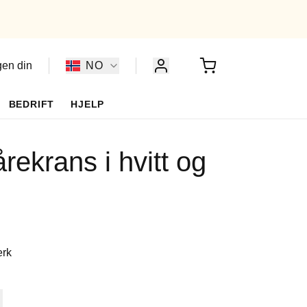
gen din
NO
BEDRIFT
HJELP
rekrans i hvitt og
erk