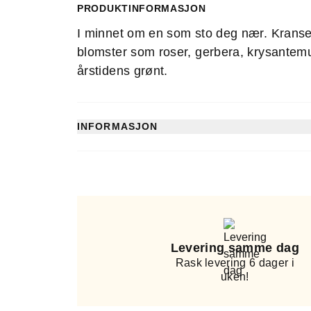
PRODUKTINFORMASJON
1
I minnet om en som sto deg nær. Kransen
blomster som roser, gerbera, krysante
årstidens grønt.
INFORMASJON
Artikkelnummer: WR13_001_INT
Levering samme dag
Rask levering 6 dager i
uken!