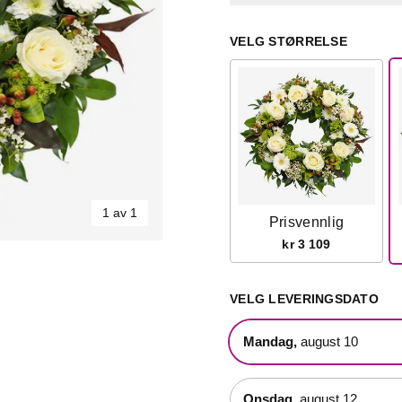
VELG STØRRELSE
1 av 1
Prisvennlig
kr 3 109
VELG LEVERINGSDATO
mandag,
august 10
onsdag,
august 12