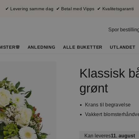
✔ Levering samme dag ✔ Betal med Vipps ✔ Kvalitetsgaranti
Spor bestillin
MSTER🌸
ANLEDNING
ALLE BUKETTER
UTLANDET
Klassisk bå
grønt
Krans til begravelse
Vakkert blomsterhåndv
Kan leveres
11. august