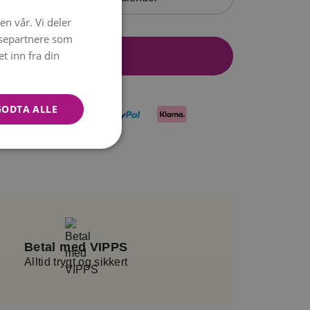
en vår. Vi deler
NORWEGIAN
ysepartnere som
ENGLISH
 inn fra din
Legg i handlekurv
GODTA ALLE
Betal med VIPPS
Alltid trygt og sikkert