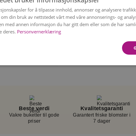
tedet bruker informasjonskapsler
sjonskapsler for å tilpasse innhold, annonser og analysere trafikk
 vil typisk bestå av
 om din bruk av nettstedet vårt med våre annonserings- og anal
mum, viburnum og
n med annen informasjon du har gitt dem eller som de har samlet
e deres.
Personvernerklæring
Beste verdi
Kvalitetsgaranti
Vakre buketter til gode
Garantert friske blomster i
priser
7 dager