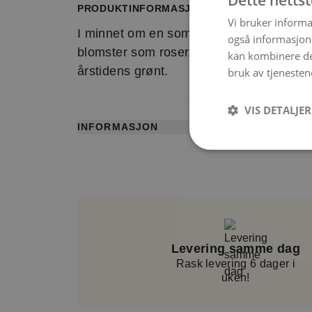
Dette netts
PRODUKTINFORMASJON
1
Vi bruker informa
I minnet om en som sto deg nær. Kransen
også informasjon
blomster som roser, gerbera, krysante
kan kombinere de
årstidens grønt.
bruk av tjenesten
VIS DETALJER
INFORMASJON
Artikkelnummer: WR13_001_INT
Levering samme dag
Rask levering 6 dager i
uken!