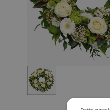
Item
1
of
1
Item
1
of