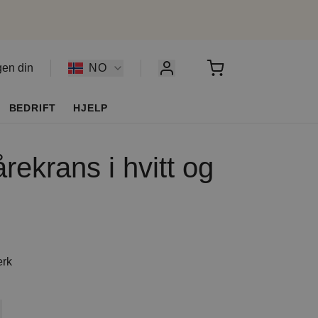
gen din
NO
BEDRIFT
HJELP
rekrans i hvitt og
erk