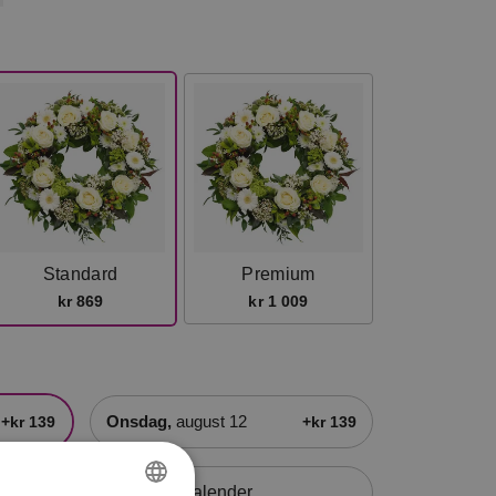
Standard
Premium
kr 869
kr 1 009
onsdag,
august 12
+kr 139
+kr 139
Åpne kalender
+kr 139