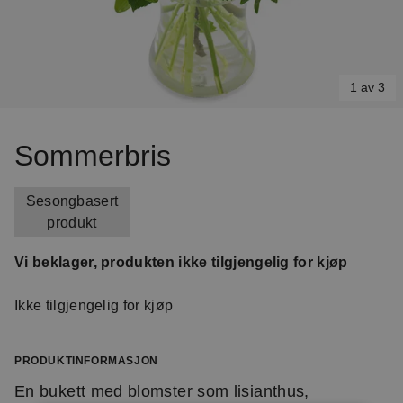
1 av 3
Item
1
Sommerbris
of
3
Sesongbasert
produkt
Vi beklager, produkten ikke tilgjengelig for kjøp
Ikke tilgjengelig for kjøp
PRODUKTINFORMASJON
En bukett med blomster som lisianthus,