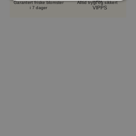
sortiment og sesong.
Vase følger ikke med.
Garantert friske blomster
Alltid trygt og sikkert
i 7 dager
En serviceavgift på cirka 5–10 %, avhengig av
bukettypen, er inkludert i alle bestillinger. Dette
bidrar til å dekke kostnader knyttet til håndtering,
logistikk og kundeservice. Avgiften er en del av det
totale beløpet som vises i kassen. Produktverdien
inkluderer også et lite hilsningskort.