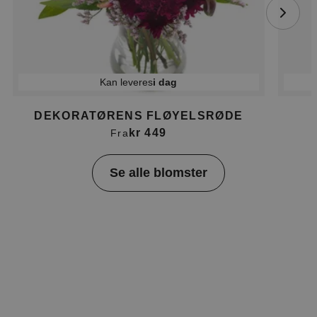
Kan leveres
i dag
DEKORATØRENS FLØYELSRØDE
kr 449
Fra
Item
Se alle blomster
1
of
4