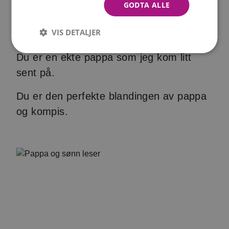
GODTA ALLE
Det er ikke lett å være trinn. Men du har
VIS DETALJER
det veldig bra!
Du er en ekte pappa som jeg kom litt
sent på.
Du er den perfekte blandingen av pappa
og kompis.