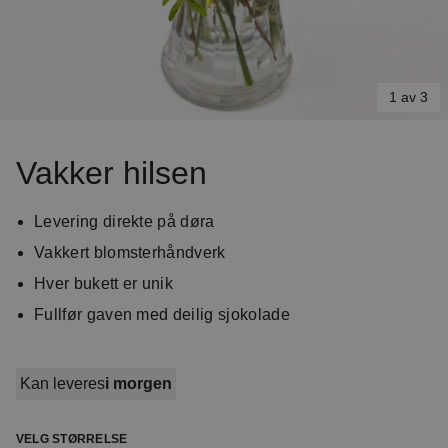
1 av 3
Item
1
Vakker hilsen
of
3
Levering direkte på døra
Vakkert blomsterhåndverk
Hver bukett er unik
Fullfør gaven med deilig sjokolade
Kan leveres
i morgen
VELG STØRRELSE