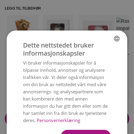
LEGG TIL TILBEHØR
Dette nettstedet bruker
informasjonskapsler
Fin
Fin
Rosa
NORWEGIAN
innpakning
sjokolade
innpakn
kr 49
kr 119
kr 59
Sjokoladehjerter
Vi bruker informasjonskapsler for å
ENGLISH
kr 119
tilpasse innhold, annonser og analysere
trafikken vår. Vi deler også informasjon
Item
om din bruk av nettstedet vårt med våre
1
annonserings- og analysepartnere som
of
kan kombinere den med annen
14
informasjon du har gitt dem eller som de
har samlet inn fra din bruk av tjenestene
Legg i handlekurv
deres.
Personvernerklæring