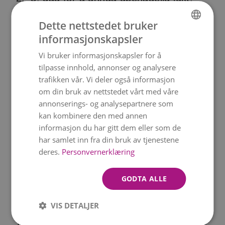
Unngå for mange blomster
: Disse
Dette nettstedet bruker
blomstene trenger plass for å beholde
informasjonskapsler
NORWEGIAN
formen.
Vi bruker informasjonskapsler for å
ENGLISH
tilpasse innhold, annonser og analysere
Oppbevares kjølig
: Plasser dem på et
trafikken vår. Vi deler også informasjon
godt ventilert sted, unna direkte sollys
om din bruk av nettstedet vårt med våre
annonserings- og analysepartnere som
eller varme.
kan kombinere den med annen
Tørk vakkert
: Alliums tørker veldig bra –
informasjon du har gitt dem eller som de
har samlet inn fra din bruk av tjenestene
heng dem opp ned på et tørt sted for å
deres.
Personvernerklæring
bevare den sfæriske formen.
GODTA ALLE
Symbolikk og betydning
VIS DETALJER