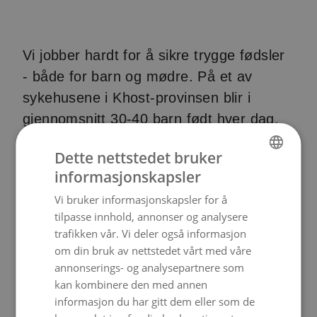
Vi jobber hardt for å sikre trygge fødsler
- både for barn og mødre. På et av
sykehusene i Khost-provinsen blir i
gjennomsnitt 30-40 barn født hver dag.
Dette nettstedet bruker
informasjonskapsler
NORWEGIAN
Vi bruker informasjonskapsler for å
ENGLISH
tilpasse innhold, annonser og analysere
trafikken vår. Vi deler også informasjon
om din bruk av nettstedet vårt med våre
annonserings- og analysepartnere som
kan kombinere den med annen
informasjon du har gitt dem eller som de