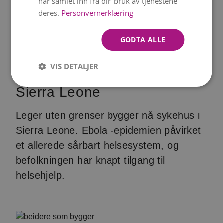
har samlet inn fra din bruk av tjenestene
deres.
Personvernerklæring
GODTA ALLE
VIS DETALJER
Livsnødvendig helsehjelp i
Sierra Leone
Leger uten grenser bygger nå sykehus i
Sierra Leone. Ebola -epidemien påvirket
et allerede sårbart helsesystem, og
befolkningen har knapt tilgang til
helsehjelp.