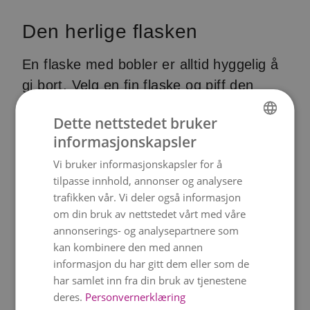
Den herlige flasken
En flaske med bobler er alltid hyggelig å
gi bort. Velg en fin flaske og piff den
deretter opp med sesongens grønt og
Dette nettstedet bruker
vakre bånd. Her har vi brukt et
informasjonskapsler
NORWEGIAN
naturbånd, men det går også an å velge
Vi bruker informasjonskapsler for å
et bånd i f.eks. silke, blonde, sateng og
ENGLISH
tilpasse innhold, annonser og analysere
fløyel.
trafikken vår. Vi deler også informasjon
om din bruk av nettstedet vårt med våre
annonserings- og analysepartnere som
kan kombinere den med annen
informasjon du har gitt dem eller som de
har samlet inn fra din bruk av tjenestene
deres.
Personvernerklæring