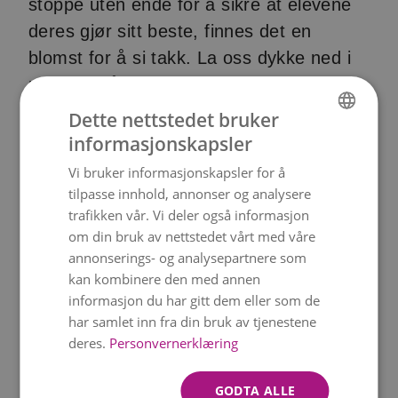
stoppe uten ende for å sikre at elevene
deres gjør sitt beste, finnes det en
blomst for å si takk. La oss dykke ned i
noen av våre favorittideer for blomster
som verdsetter lærere og de forskjellige
Dette nettstedet bruker
blomstertypene som passer for lærere.
informasjonskapsler
NORWEGIAN
Vi bruker informasjonskapsler for å
Solsikker
ENGLISH
tilpasse innhold, annonser og analysere
Solsikker er notorisk lyse og muntre, og
trafikken vår. Vi deler også informasjon
er den perfekte gaven til lærere som
om din bruk av nettstedet vårt med våre
annonserings- og analysepartnere som
konsekvent bringer energi og glede inn i
kan kombinere den med annen
klasserommet.
informasjon du har gitt dem eller som de
har samlet inn fra din bruk av tjenestene
Ville blomster
deres.
Personvernerklæring
For en naturelskende lærer er en bukett
med markblomster en perfekt gave. Den
GODTA ALLE