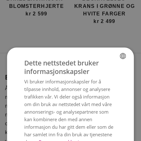
BLOMSTERHJERTE
KRANS I GRØNNE OG
kr 2 599
HVITE FARGER
kr 2 499
Dette nettstedet bruker
informasjonskapsler
NORWEGIAN
En personlig hilsen
Vi bruker informasjonskapsler for å
ENGLISH
Å sende en båredekorasjon er en vakker måte å hedre
tilpasse innhold, annonser og analysere
trafikken vår. Vi deler også informasjon
minnet til den som har gått bort og vise din varme
om din bruk av nettstedet vårt med våre
medfølelse i sorgen. Blomster formidler følelser som
annonserings- og analysepartnere som
noen ganger kan være vanskelige å uttrykke med ord –
kan kombinere den med annen
omtanke, respekt og kjærlighet. Vil du også sende en
informasjon du har gitt dem eller som de
kondolanse direkte hjem til de pårørende? Se gjerne
har samlet inn fra din bruk av tjenestene