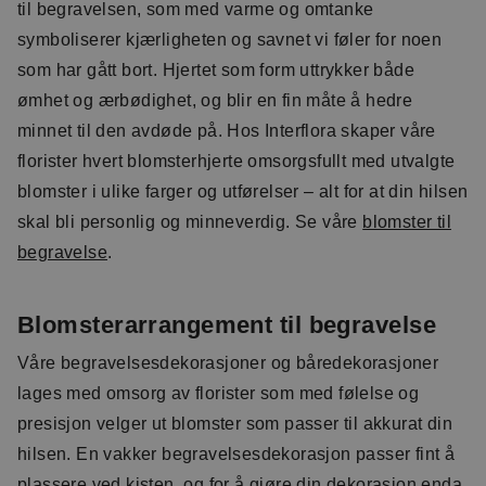
til begravelsen, som med varme og omtanke
symboliserer kjærligheten og savnet vi føler for noen
som har gått bort. Hjertet som form uttrykker både
ømhet og ærbødighet, og blir en fin måte å hedre
minnet til den avdøde på. Hos Interflora skaper våre
florister hvert blomsterhjerte omsorgsfullt med utvalgte
blomster i ulike farger og utførelser – alt for at din hilsen
skal bli personlig og minneverdig. Se våre
blomster til
begravelse
.
Blomsterarrangement til begravelse
Våre begravelsesdekorasjoner og båredekorasjoner
lages med omsorg av florister som med følelse og
presisjon velger ut blomster som passer til akkurat din
hilsen. En vakker begravelsesdekorasjon passer fint å
plassere ved kisten, og for å gjøre din dekorasjon enda