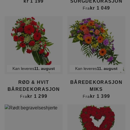
kr 1 199
SORGDEKORASJON
kr 1 049
Fra
Kan leveres
11. august
Kan leveres
11. august
RØD & HVIT
BÅREDEKORASJON
BÅREDEKORASJON
MIKS
kr 1 299
kr 1 399
Fra
Fra