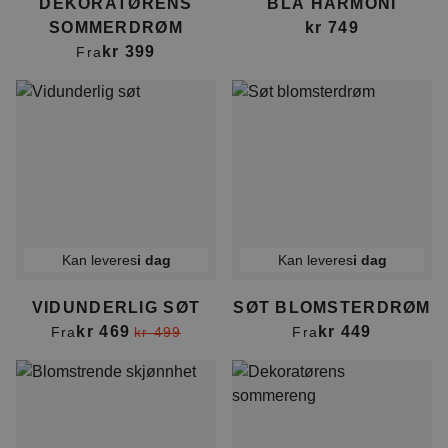
DEKORATØRENS
BLÅ HARMONI
SOMMERDRØM
kr 749
kr 399
Fra
Kan leveres
i dag
Kan leveres
i dag
VIDUNDERLIG SØT
SØT BLOMSTERDRØM
kr 469
kr 449
Fra
kr 499
Fra