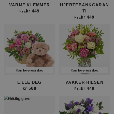
VARME KLEMMER
HJERTEBANKGARAN
kr 449
TI
Fra
kr 449
Fra
Kan leveres
i dag
Kan leveres
i dag
LILLE DEG
VAKKER HILSEN
kr 569
kr 449
Fra