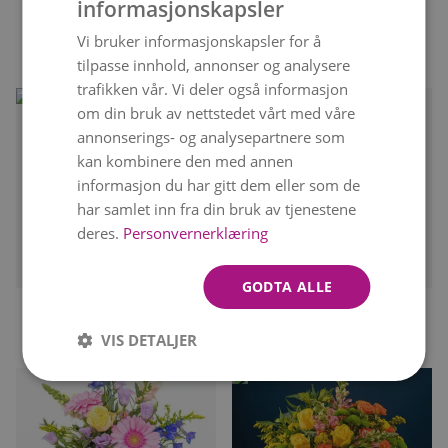
informasjonskapsler
DEKORATØRENS
ROLIG HARMONI
NORWEGIAN
SOMMER
kr 549
Fra
Vi bruker informasjonskapsler for å
ENGLISH
kr 449
tilpasse innhold, annonser og analysere
trafikken vår. Vi deler også informasjon
om din bruk av nettstedet vårt med våre
annonserings- og analysepartnere som
kan kombinere den med annen
informasjon du har gitt dem eller som de
har samlet inn fra din bruk av tjenestene
deres.
Personvernerklæring
Kan leveres
i dag
Kan leveres
i dag
GODTA ALLE
FLØRTENS GAVE
BEDÅRENDE GAVE
VIS DETALJER
kr 515
kr 655
Fra
Fra
kr 705