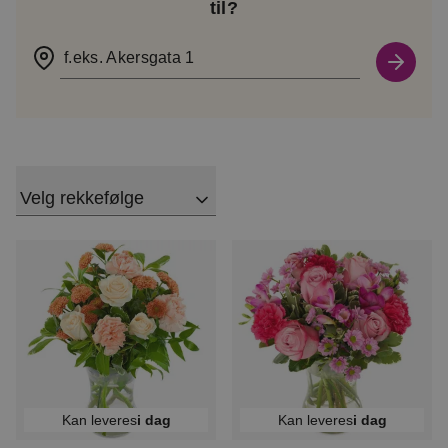
til?
f.eks. Akersgata 1
Velg rekkefølge
Kan leveres
i dag
Kan leveres
i dag