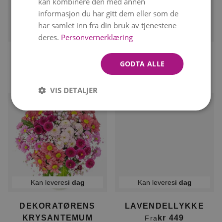
kan kombinere den med annen
informasjon du har gitt dem eller som de
har samlet inn fra din bruk av tjenestene
Kan leveres
i dag
Kan leveres
i dag
deres.
Personvernerklæring
FORFØRENDE
DEKORATØRENS
GODTA ALLE
SOMMER
PASTELLFAVORITT
kr 399
kr 499
Fra
kr 449
Fra
VIS DETALJER
Kan leveres
i dag
Kan leveres
i dag
DEKORATØRENS
LAVENDELLYKKE
KRYSANTEMUM
kr 449
Fra