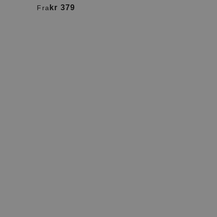
kr 379
Fra