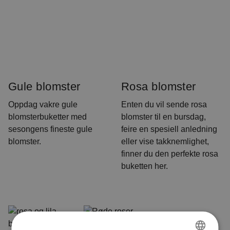
Gule blomster
Rosa blomster
Oppdag vakre gule
Enten du vil sende rosa
blomsterbuketter med
blomster til en bursdag,
sesongens fineste gule
feire en spesiell anledning
blomster.
eller vise takknemlighet,
finner du den perfekte rosa
buketten her.