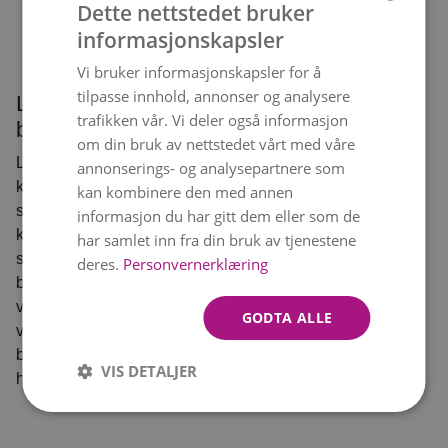
Dette nettstedet bruker
informasjonskapsler
NORWEGIAN
Vi bruker informasjonskapsler for å
ENGLISH
tilpasse innhold, annonser og analysere
Lila
Røde
trafikken vår. Vi deler også informasjon
blomster
blomster
om din bruk av nettstedet vårt med våre
Lilla buketter
Rødt er fargen
annonserings- og analysepartnere som
kombinerer
som synes og
kan kombinere den med annen
skjønnhet og
føles. Perfekt når
informasjon du har gitt dem eller som de
karakter i ett og
du vil uttrykke
har samlet inn fra din bruk av tjenestene
samme
kjærlighet,
deres.
Personvernerklæring
blomsterarrangement. Utforsk
lidenskap eller
vårt utvalg av
sterke følelser.
GODTA ALLE
vakre lilla
blomsterbuketter
VIS DETALJER
her.