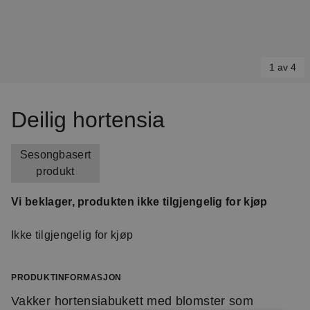
1 av 4
Item
1
Deilig hortensia
of
4
Sesongbasert
produkt
Vi beklager, produkten ikke tilgjengelig for kjøp
Ikke tilgjengelig for kjøp
PRODUKTINFORMASJON
Vakker hortensiabukett med blomster som