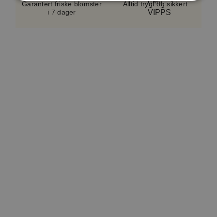
sortiment og sesong.
Vase følger ikke med.
Garantert friske blomster
Alltid trygt og sikkert
i 7 dager
En serviceavgift på cirka 5–10 %, avhengig av
bukettypen, er inkludert i alle bestillinger. Dette
bidrar til å dekke kostnader knyttet til håndtering,
logistikk og kundeservice. Avgiften er en del av det
totale beløpet som vises i kassen. Produktverdien
inkluderer også et lite hilsningskort.