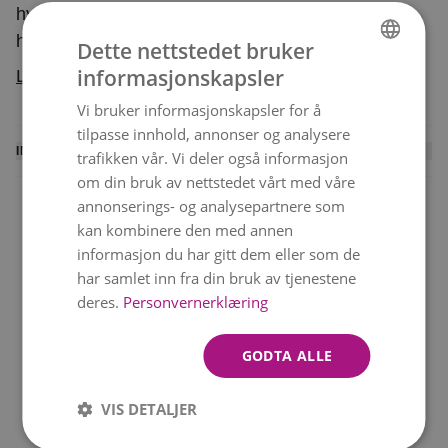
hypericum, santinis og nelliker. Med sine
høstrøde og rosa farger er denne buketten
Dette nettstedet bruker
perfekt for alt du ønsker å feire. Buketten er et
informasjonskapsler
Les mer
NORWEGIAN
eksklusivt floristhåndverk, hvor blomstene er
Vi bruker informasjonskapsler for å
ENGLISH
nøye utvalgt for å sikre høy kvalitet. Hver bukett
tilpasse innhold, annonser og analysere
er unik og bindes ut fra sortiment og sesong –
INFORMASJON
trafikken vår. Vi deler også informasjon
men beholder alltid sin farge og form. Buketten
om din bruk av nettstedet vårt med våre
En lokal blomsterhandler binder denne buketten og
leveres av en lokal blomsterhandler.
annonserings- og analysepartnere som
leverer den personlig til mottakeren. Du mottar en
kan kombinere den med annen
SMS med leveringsbekreftelse når blomstene er
informasjon du har gitt dem eller som de
levert.
har samlet inn fra din bruk av tjenestene
Levering samme dag
Beste verdi
deres.
Personvernerklæring
Rask levering 6 dager i
Vakre buketter til gode
Vi kan ikke garantere levering på nøyaktig det
uken!
priser
valgte tidspunktet, men vi gjør alltid vårt beste.
GODTA ALLE
Merk at bildet viser bukettens farge og
VIS DETALJER
form.
Blomstene kan variere avhengig av
Kvalitetsgaranti
Betal med VIPPS