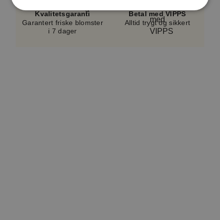
form.
Blomstene kan variere avhengig av
Kvalitetsgaranti
Betal med VIPPS
sortiment og sesong.
Vase følger ikke med.
Garantert friske blomster
Alltid trygt og sikkert
i 7 dager
En serviceavgift på cirka 5–10 %, avhengig av
bukettypen, er inkludert i alle bestillinger. Dette
bidrar til å dekke kostnader knyttet til håndtering,
logistikk og kundeservice. Avgiften er en del av det
totale beløpet som vises i kassen. Produktverdien
inkluderer også et lite hilsningskort.