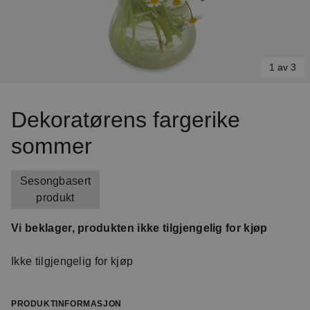
1 av 3
Item
1
Dekoratørens fargerike
of
sommer
3
Sesongbasert
produkt
Vi beklager, produkten ikke tilgjengelig for kjøp
Ikke tilgjengelig for kjøp
PRODUKTINFORMASJON