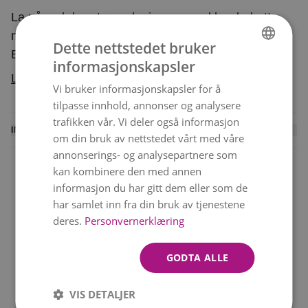
La våre dekoratører designe en vakker bukett
med sommerens blomster i fargerike nyanser.
Dette nettstedet bruker
Blomstene settes sammen med sesongens
informasjonskapsler
NORWEGIAN
grønne blader. Perfekt for bursdager, viktige
Les mer
Vi bruker informasjonskapsler for å
jubileer og alt annet du ønsker å feire. Buketten
ENGLISH
tilpasse innhold, annonser og analysere
er et eksklusivt blomsterhåndverk, hvor hver
trafikken vår. Vi deler også informasjon
blomst er nøye utvalgt for å sikre høy kvalitet.
INFORMASJON
om din bruk av nettstedet vårt med våre
Hver bukett er unikt designet for deg og bindes
En lokal blomsterhandler binder denne buketten og
annonserings- og analysepartnere som
etter sortiment og sesong. Buketten leveres av en
kan kombinere den med annen
leverer den personlig til mottakeren. Du mottar en
lokal dekoratør.
informasjon du har gitt dem eller som de
SMS med leveringsbekreftelse når blomstene er
har samlet inn fra din bruk av tjenestene
levert.
deres.
Personvernerklæring
Levering samme dag
Beste verdi
Rask levering 6 dager i
Vakre buketter til gode
Vi kan ikke garantere levering på nøyaktig det
uken!
priser
GODTA ALLE
valgte tidspunktet, men vi gjør alltid vårt beste.
VIS DETALJER
Merk at bildet viser bukettens farge og