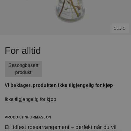
1 av 1
Item
1
For alltid
of
1
Sesongbasert
produkt
Vi beklager, produkten ikke tilgjengelig for kjøp
Ikke tilgjengelig for kjøp
PRODUKTINFORMASJON
Et tidløst rosearrangement – perfekt når du vil