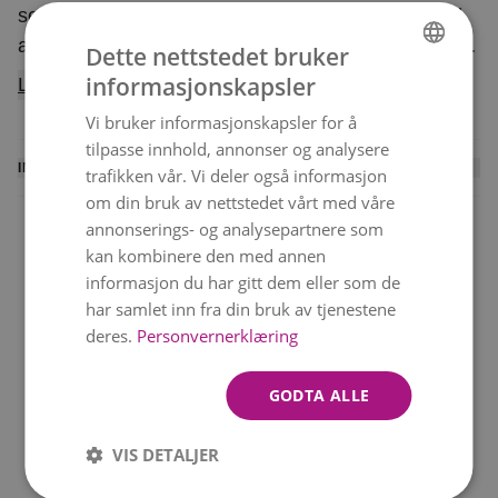
sende en kjærlig hilsen til noen du elsker. Bestill
allerede nå for å sikre levering til Valentinsdagen
Dette nettstedet bruker
den 14. februar. Buketten er et eksklusivt
informasjonskapsler
Les mer
NORWEGIAN
floristarbeid, og blomstene er nøye utvalgt for å
Vi bruker informasjonskapsler for å
ENGLISH
holde høy kvalitet. Hver bukett er unik og bindes
tilpasse innhold, annonser og analysere
ut fra sortiment og sesong, men beholder alltid
INFORMASJON
trafikken vår. Vi deler også informasjon
sin farge og form. Buketten leveres av en lokal
om din bruk av nettstedet vårt med våre
En lokal blomsterhandler binder denne buketten og
florist.
annonserings- og analysepartnere som
leverer den personlig til mottakeren. Du mottar en
kan kombinere den med annen
SMS med leveringsbekreftelse når blomstene er
informasjon du har gitt dem eller som de
levert.
har samlet inn fra din bruk av tjenestene
Levering samme dag
Beste verdi
deres.
Personvernerklæring
Rask levering 6 dager i
Vakre buketter til gode
Vi kan ikke garantere levering på nøyaktig det
uken!
priser
valgte tidspunktet, men vi gjør alltid vårt beste.
GODTA ALLE
Merk at bildet viser bukettens farge og
VIS DETALJER
form.
Blomstene kan variere avhengig av
Kvalitetsgaranti
Betal med VIPPS