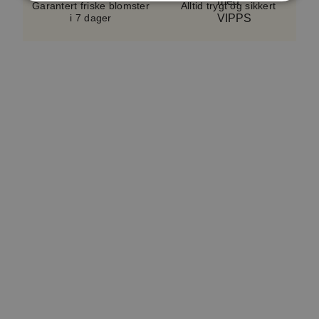
sortiment og sesong.
Vase følger ikke med.
Garantert friske blomster
Alltid trygt og sikkert
i 7 dager
En serviceavgift på cirka 5–10 %, avhengig av
bukettypen, er inkludert i alle bestillinger. Dette
bidrar til å dekke kostnader knyttet til håndtering,
logistikk og kundeservice. Avgiften er en del av det
totale beløpet som vises i kassen. Produktverdien
inkluderer også et lite hilsningskort.