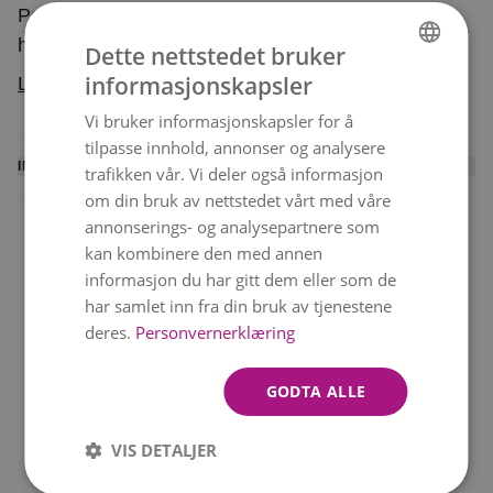
Perfekt for å feire kjærlighet, vennskap eller en
helt spesiell dag. Buketten er et eksklusivt
Dette nettstedet bruker
blomsterhåndverk, og rosene er nøye utvalgt for å
informasjonskapsler
Les mer
NORWEGIAN
holde høy kvalitet. Buketten leveres av en lokal
Vi bruker informasjonskapsler for å
ENGLISH
dekoratør.
tilpasse innhold, annonser og analysere
INFORMASJON
trafikken vår. Vi deler også informasjon
om din bruk av nettstedet vårt med våre
En lokal blomsterhandler binder denne buketten og
annonserings- og analysepartnere som
leverer den personlig til mottakeren. Du mottar en
kan kombinere den med annen
SMS med leveringsbekreftelse når blomstene er
informasjon du har gitt dem eller som de
levert.
har samlet inn fra din bruk av tjenestene
Levering samme dag
Beste verdi
deres.
Personvernerklæring
Rask levering 6 dager i
Vakre buketter til gode
Vi kan ikke garantere levering på nøyaktig det
uken!
priser
valgte tidspunktet, men vi gjør alltid vårt beste.
GODTA ALLE
Merk at bildet viser bukettens farge og
VIS DETALJER
form.
Blomstene kan variere avhengig av
Kvalitetsgaranti
Betal med VIPPS