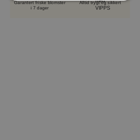
sortiment og sesong.
Vase følger ikke med.
Garantert friske blomster
Alltid trygt og sikkert
i 7 dager
En serviceavgift på cirka 5–10 %, avhengig av
bukettypen, er inkludert i alle bestillinger. Dette
bidrar til å dekke kostnader knyttet til håndtering,
logistikk og kundeservice. Avgiften er en del av det
totale beløpet som vises i kassen. Produktverdien
inkluderer også et lite hilsningskort.