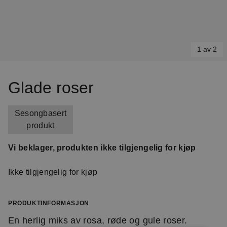
1 av 2
Item
1
Glade roser
of
2
Sesongbasert
produkt
Vi beklager, produkten ikke tilgjengelig for kjøp
Ikke tilgjengelig for kjøp
PRODUKTINFORMASJON
En herlig miks av rosa, røde og gule roser.