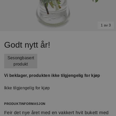
1 av 3
Item
1
Godt nytt år!
of
3
Sesongbasert
produkt
Vi beklager, produkten ikke tilgjengelig for kjøp
Ikke tilgjengelig for kjøp
PRODUKTINFORMASJON
Feir det nye året med en vakkert hvit bukett med