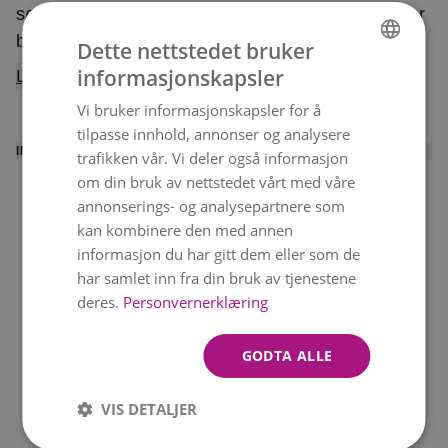
sølvdetaljer! Denne elegante buketten inneholder
blomster som hvit cymbidiumklokke og hvit
Dette nettstedet bruker
astrantia, bundet med sesongens vintergrønt.
informasjonskapsler
Les mer
NORWEGIAN
Buketten er et eksklusivt blomsterhåndverk, og
Vi bruker informasjonskapsler for å
ENGLISH
blomstene er nøye utvalgt for å holde høy
tilpasse innhold, annonser og analysere
kvalitet. Hver bukett er unik og bindes ut fra
INFORMASJON
trafikken vår. Vi deler også informasjon
sortiment og sesong, men beholder alltid sin farge
om din bruk av nettstedet vårt med våre
En lokal blomsterhandler binder denne buketten og
og form. Buketten leveres av en lokal
annonserings- og analysepartnere som
leverer den personlig til mottakeren. Du mottar en
kan kombinere den med annen
blomsterhandler.
SMS med leveringsbekreftelse når blomstene er
informasjon du har gitt dem eller som de
levert.
har samlet inn fra din bruk av tjenestene
Levering samme dag
Beste verdi
deres.
Personvernerklæring
Rask levering 6 dager i
Vakre buketter til gode
Vi kan ikke garantere levering på nøyaktig det
uken!
priser
valgte tidspunktet, men vi gjør alltid vårt beste.
GODTA ALLE
Merk at bildet viser bukettens farge og
VIS DETALJER
form.
Blomstene kan variere avhengig av
Kvalitetsgaranti
Betal med VIPPS