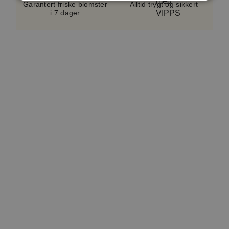
sortiment og sesong.
Vase følger ikke med.
Garantert friske blomster
Alltid trygt og sikkert
i 7 dager
En serviceavgift på cirka 5–10 %, avhengig av
bukettypen, er inkludert i alle bestillinger. Dette
bidrar til å dekke kostnader knyttet til håndtering,
logistikk og kundeservice. Avgiften er en del av det
totale beløpet som vises i kassen. Produktverdien
inkluderer også et lite hilsningskort.