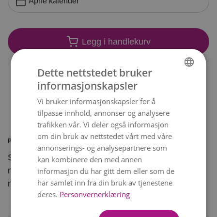
Åpne kalender
Legg i handlekurv
Dette nettstedet bruker
informasjonskapsler
NORWEGIAN
Vi bruker informasjonskapsler for å
ENGLISH
tilpasse innhold, annonser og analysere
trafikken vår. Vi deler også informasjon
om din bruk av nettstedet vårt med våre
PRODUKTINFORMASJON
annonserings- og analysepartnere som
Sett en gullkant på hverdagen med denne
kan kombinere den med annen
nydelige buketten. Et vakkert blomsterknippe i
informasjon du har gitt dem eller som de
har samlet inn fra din bruk av tjenestene
nyanser av aprikos og rosa som sprer mye glede.
deres.
Personvernerklæring