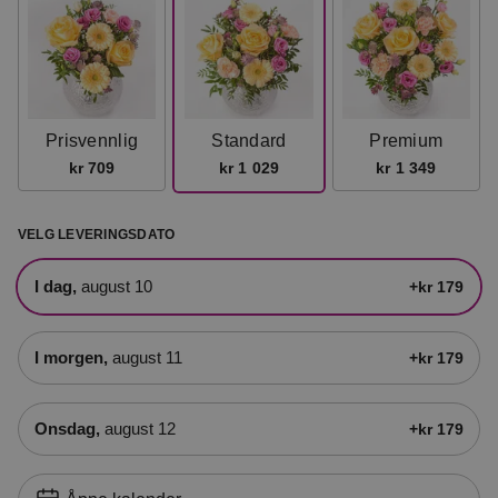
Prisvennlig
Standard
Premium
kr 709
kr 1 029
kr 1 349
VELG LEVERINGSDATO
i dag,
august 10
+kr 179
i morgen,
august 11
+kr 179
onsdag,
august 12
+kr 179