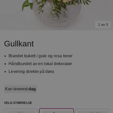
1 av 3
Item
1
Gullkant
of
3
Blandet bukett i gule og rosa toner
Håndbundet av en lokal dekoratør
Levering direkte på døra
Kan leveres
i dag
VELG STØRRELSE