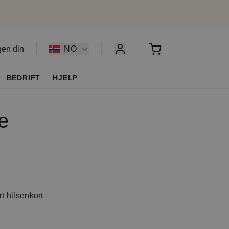
gen din
NO
BEDRIFT
HJELP
e
t hilsenkort