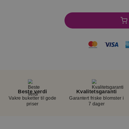
14
g av bukettypen, er
l å dekke kostnader
rvice. Avgiften er en
en. Produktverdien
Beste verdi
Kvalitetsgaranti
Vakre buketter til gode
Garantert friske blomster i
priser
7 dager