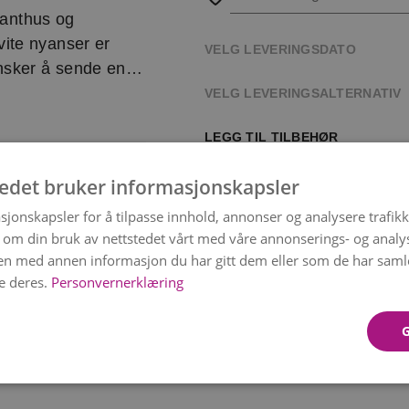
sianthus og
ite nyanser er
VELG LEVERINGSDATO
nsker å sende en
VELG LEVERINGSALTERNATIV
y kvalitet. Hver
LEGG TIL TILBEHØR
t og sesong, men
tedet bruker informasjonskapsler
etten og leverer
sjonskapsler for å tilpasse innhold, annonser og analysere trafikk
en SMS med
 om din bruk av nettstedet vårt med våre annonserings- og anal
rt.
n med annen informasjon du har gitt dem eller som de har samlet
e deres.
Personvernerklæring
 det valgte
Fin innpakning
Fin sj
kr 49
kr 119
Item
rm.
Blomstene kan
1
ng.
Vase følger ikke
of