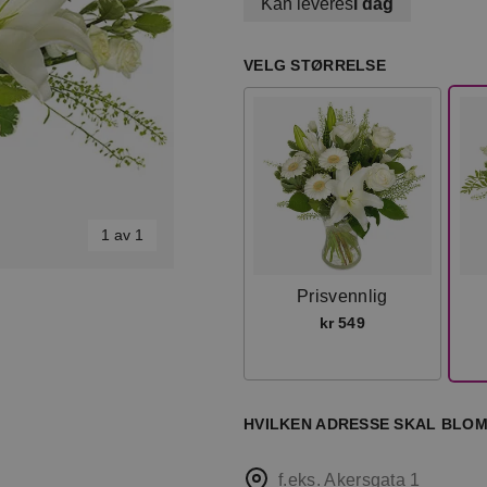
Kan leveres
i dag
VELG STØRRELSE
1 av 1
Prisvennlig
kr 549
HVILKEN ADRESSE SKAL BLOM
f.eks. Akersgata 1