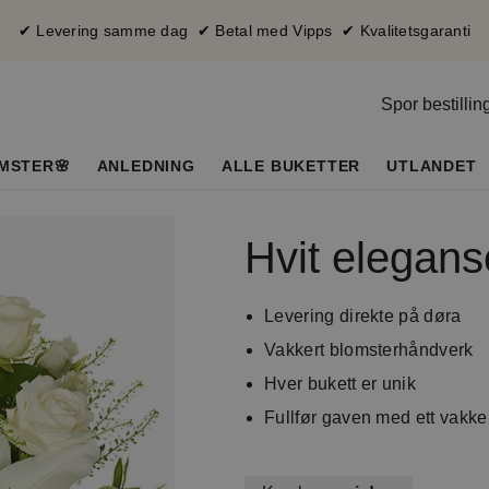
✔ Levering samme dag ✔ Betal med Vipps ✔ Kvalitetsgaranti
Spor bestillin
MSTER🌸
ANLEDNING
ALLE BUKETTER
UTLANDET
Hvit elegans
Levering direkte på døra
Vakkert blomsterhåndverk
Hver bukett er unik
Fullfør gaven med ett vakker