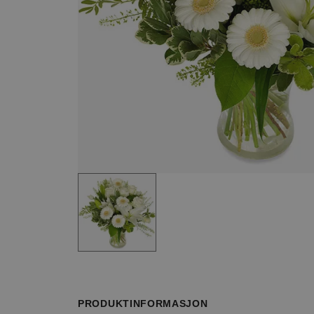
Item
1
of
1
Item
1
of
PRODUKTINFORMASJON
1