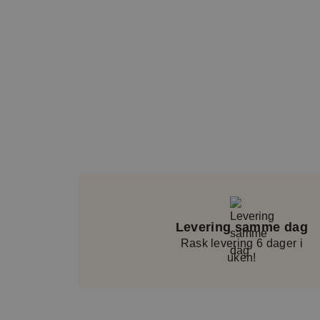
med.
En serviceavgift på cirka 5–10 %, avhengi
inkludert i alle bestillinger. Dette bidrar ti
knyttet til håndtering, logistikk og kundese
del av det totale beløpet som vises i kass
inkluderer også et lite hilsningskort.
Artikkelnummer: BOU19_40
Levering samme dag
Rask levering 6 dager i
uken!