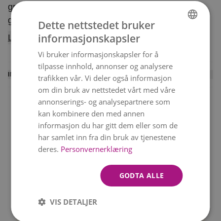
grønne. Perfekt når du vil overraske og ønske
god jul. Buketten er et eksklusivt
Dette nettstedet bruker
blomsterhåndverk, og blomstene er nøye utvalgt
informasjonskapsler
Les mer
NORWEGIAN
for å holde høy kvalitet. Hver bukett er unik og
Vi bruker informasjonskapsler for å
ENGLISH
bindes ut fra sortiment og sesong, men beholder
tilpasse innhold, annonser og analysere
alltid sin farge og form. Buketten leveres av en
INFORMASJON
trafikken vår. Vi deler også informasjon
lokal blomsterhandler.
om din bruk av nettstedet vårt med våre
En lokal blomsterhandler binder denne buketten og
annonserings- og analysepartnere som
leverer den personlig til mottakeren. Du mottar en
kan kombinere den med annen
SMS med leveringsbekreftelse når blomstene er
informasjon du har gitt dem eller som de
levert.
har samlet inn fra din bruk av tjenestene
Levering samme dag
Beste verdi
deres.
Personvernerklæring
Rask levering 6 dager i
Vakre buketter til gode
Vi kan ikke garantere levering på nøyaktig det
uken!
priser
valgte tidspunktet, men vi gjør alltid vårt beste.
GODTA ALLE
Merk at bildet viser bukettens farge og
VIS DETALJER
form.
Blomstene kan variere avhengig av
Kvalitetsgaranti
Betal med VIPPS