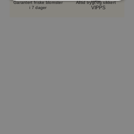
sortiment og sesong.
Vase følger ikke med.
Garantert friske blomster
Alltid trygt og sikkert
i 7 dager
En serviceavgift på cirka 5–10 %, avhengig av
bukettypen, er inkludert i alle bestillinger. Dette
bidrar til å dekke kostnader knyttet til håndtering,
logistikk og kundeservice. Avgiften er en del av det
totale beløpet som vises i kassen. Produktverdien
inkluderer også et lite hilsningskort.