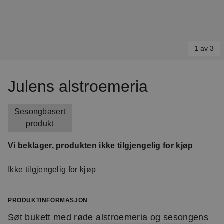
1 av 3
Item
1
Julens alstroemeria
of
3
Sesongbasert
produkt
Vi beklager, produkten ikke tilgjengelig for kjøp
Ikke tilgjengelig for kjøp
PRODUKTINFORMASJON
Søt bukett med røde alstroemeria og sesongens