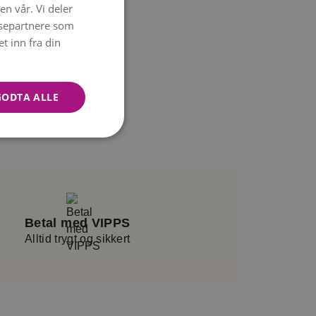
en vår. Vi deler
NORWEGIAN
ysepartnere som
ENGLISH
 inn fra din
GODTA ALLE
Betal med VIPPS
Alltid trygt og sikkert