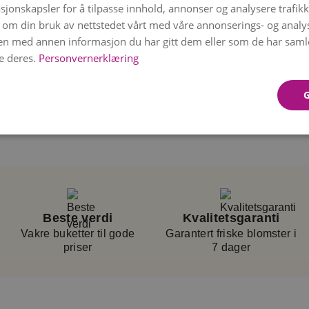
sjonskapsler for å tilpasse innhold, annonser og analysere trafikk
bileer og andre
 om din bruk av nettstedet vårt med våre annonserings- og anal
n med annen informasjon du har gitt dem eller som de har samlet
utvalgt for å holde
e deres.
Personvernerklæring
es ut fra sortiment og
n leveres
ketten og leverer den
MS med
rt.
det valgte tidspunktet,
Beste verdi
Kvalitetsgaranti
Vakre buketter til gode
Garantert friske blomster i
priser
7 dager
rm.
Blomstene kan
ng.
Vase følger ikke