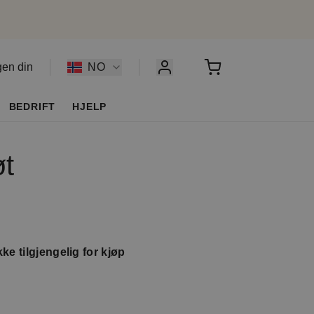
gen din
NO
BEDRIFT
HJELP
øt
ke tilgjengelig for kjøp