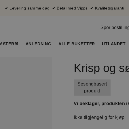
✔ Levering samme dag ✔ Betal med Vipps ✔ Kvalitetsgaranti
Spor bestillin
MSTER🌸
ANLEDNING
ALLE BUKETTER
UTLANDET
Krisp og s
Sesongbasert
produkt
Vi beklager, produkten ik
Ikke tilgjengelig for kjøp