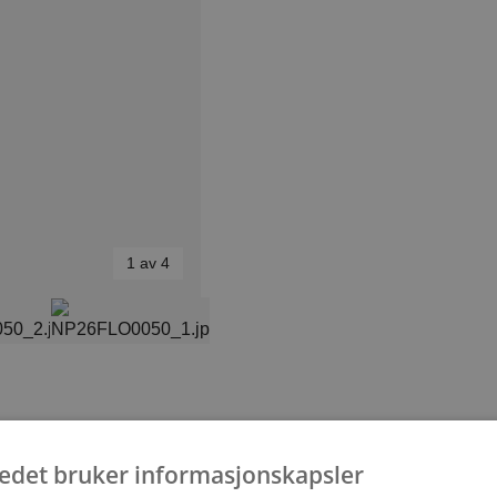
1 av 4
ongens ljuvlige
tedet bruker informasjonskapsler
arger er denne buketten