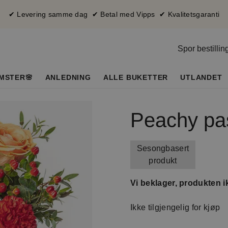
✔ Levering samme dag ✔ Betal med Vipps ✔ Kvalitetsgaranti
Spor bestillin
MSTER🌸
ANLEDNING
ALLE BUKETTER
UTLANDET
Peachy pa
Sesongbasert
produkt
Vi beklager, produkten ik
Ikke tilgjengelig for kjøp