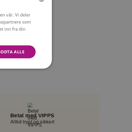
en vår. Vi deler
NORWEGIAN
ysepartnere som
ENGLISH
 inn fra din
GODTA ALLE
Betal med VIPPS
Alltid trygt og sikkert