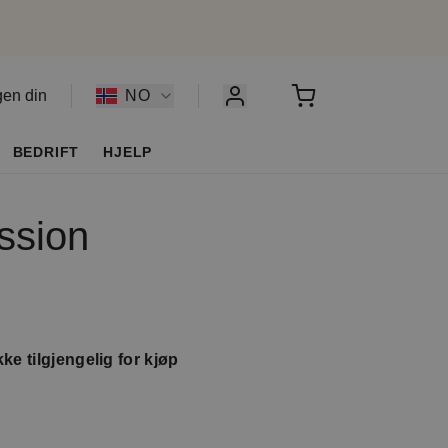
gen din
NO
BEDRIFT
HJELP
ssion
ke tilgjengelig for kjøp