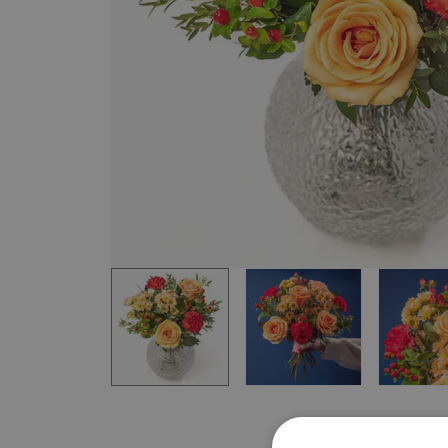
Item
1
of
4
Item
1
of