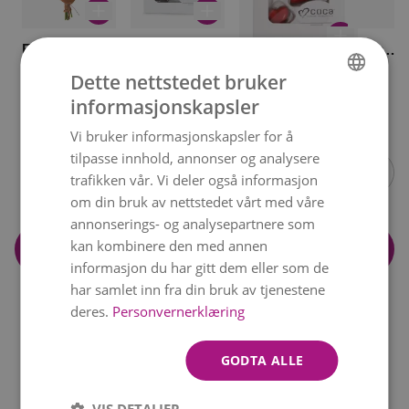
Fin
Fin
Rosa
innpakning
sjokolade
innpakn
kr 49
kr 119
kr 59
Sjokoladehjerter
Dette nettstedet bruker
kr 119
informasjonskapsler
NORWEGIAN
Vi bruker informasjonskapsler for å
Item
ENGLISH
tilpasse innhold, annonser og analysere
1
trafikken vår. Vi deler også informasjon
of
om din bruk av nettstedet vårt med våre
14
annonserings- og analysepartnere som
kan kombinere den med annen
Legg i handlekurv
informasjon du har gitt dem eller som de
har samlet inn fra din bruk av tjenestene
deres.
Personvernerklæring
GODTA ALLE
VIS DETALJER