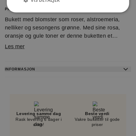
PRODUKTINFORMASJON
Bukett med blomster som roser, alstroemeria,
nelliker og sesongens grønne. Med sine rosa,
oransje og gule toner er denne buketten et
imponerende valg. En luksuriøs blomsterhilsen
Les mer
som passer perfekt til bursdager, jubileer og
andre anledninger når du vil sende noe ekstra
vakkert. Buketten er et eksklusivt
INFORMASJON
dekoratørhåndverk, og blomstene er nøye utvalgt
En lokal blomsterhandler binder denne buketten og
for å sikre høy kvalitet. Hver bukett er unik og
leverer den personlig til mottakeren. Du mottar en
bindes ut fra sortiment og sesong, men beholder
SMS med leveringsbekreftelse når blomstene er
alltid sin farge og form. Buketten leveres av en
levert.
lokal dekoratør.
Levering samme dag
Beste verdi
Rask levering 6 dager i
Vakre buketter til gode
Vi kan ikke garantere levering på nøyaktig det
uken!
priser
valgte tidspunktet, men vi gjør alltid vårt beste.