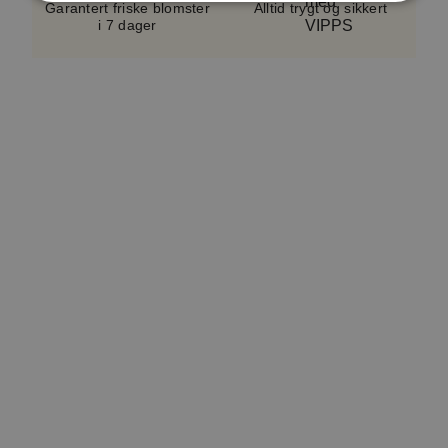
sortiment og sesong.
Vase følger ikke med.
Garantert friske blomster
Alltid trygt og sikkert
i 7 dager
En serviceavgift på cirka 5–10 %, avhengig av
bukettypen, er inkludert i alle bestillinger. Dette
bidrar til å dekke kostnader knyttet til håndtering,
logistikk og kundeservice. Avgiften er en del av det
totale beløpet som vises i kassen. Produktverdien
inkluderer også et lite hilsningskort.