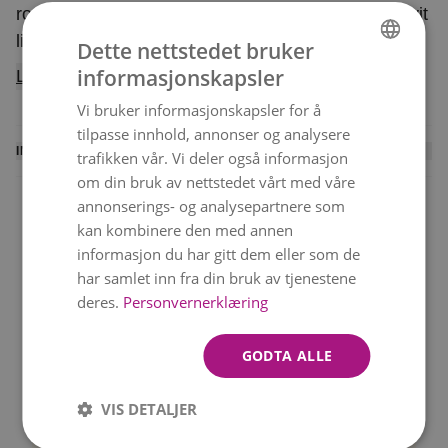
rosa dekorasjonskrysantemum, roser, santini, hvit
lisianthus, limonium, thlapsi og sesongens
Dette nettstedet bruker
grønne. Med sitt romantiske fargespill sjarmérer
informasjonskapsler
Les mer
NORWEGIAN
denne buketten hvem som helst. Buketten er et
Vi bruker informasjonskapsler for å
ENGLISH
eksklusivt dekoratørhåndverk, og blomstene er
tilpasse innhold, annonser og analysere
nøye utvalgt for å holde høy kvalitet. Hver bukett
INFORMASJON
trafikken vår. Vi deler også informasjon
er unik og bindes etter sortiment og sesong –
om din bruk av nettstedet vårt med våre
En lokal blomsterhandler binder denne buketten og
men beholder alltid sin farge og form. Buketten
annonserings- og analysepartnere som
leverer den personlig til mottakeren. Du mottar en
kan kombinere den med annen
leveres av en lokal dekoratør.
SMS med leveringsbekreftelse når blomstene er
informasjon du har gitt dem eller som de
levert.
har samlet inn fra din bruk av tjenestene
Levering samme dag
Beste verdi
deres.
Personvernerklæring
Rask levering 6 dager i
Vakre buketter til gode
Vi kan ikke garantere levering på nøyaktig det
uken!
priser
valgte tidspunktet, men vi gjør alltid vårt beste.
GODTA ALLE
Merk at bildet viser bukettens farge og
VIS DETALJER
form.
Blomstene kan variere avhengig av
Kvalitetsgaranti
Betal med VIPPS