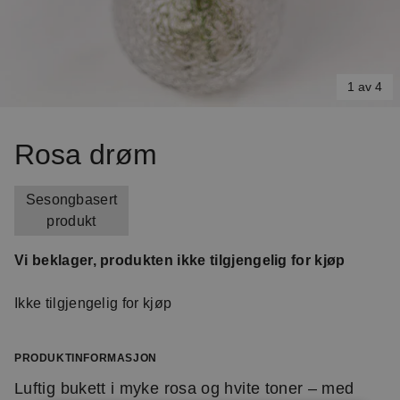
1 av 4
Item
1
Rosa drøm
of
4
Sesongbasert
produkt
Vi beklager, produkten ikke tilgjengelig for kjøp
Ikke tilgjengelig for kjøp
PRODUKTINFORMASJON
Luftig bukett i myke rosa og hvite toner – med