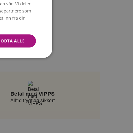
en vår. Vi deler
NORWEGIAN
ysepartnere som
ENGLISH
 inn fra din
GODTA ALLE
Betal med VIPPS
Alltid trygt og sikkert