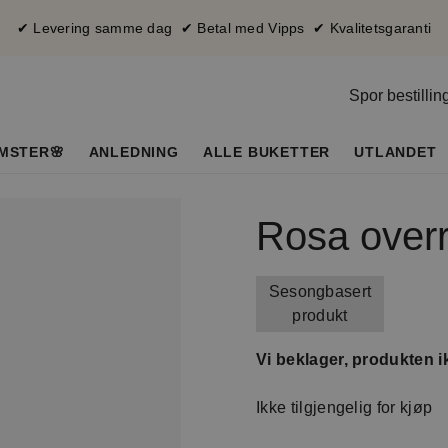
✔ Levering samme dag ✔ Betal med Vipps ✔ Kvalitetsgaranti
Spor bestillin
MSTER🌸
ANLEDNING
ALLE BUKETTER
UTLANDET
Rosa over
Sesongbasert
produkt
Vi beklager, produkten ik
Ikke tilgjengelig for kjøp