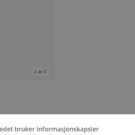
1 av 2
ia. Med sine rosa
tedet bruker informasjonskapsler
. Perfekt for å feire