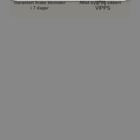
sortiment og sesong.
Vase følger ikke med.
Garantert friske blomster
Alltid trygt og sikkert
i 7 dager
En serviceavgift på cirka 5–10 %, avhengig av
bukettypen, er inkludert i alle bestillinger. Dette
bidrar til å dekke kostnader knyttet til håndtering,
logistikk og kundeservice. Avgiften er en del av det
totale beløpet som vises i kassen. Produktverdien
inkluderer også et lite hilsningskort.