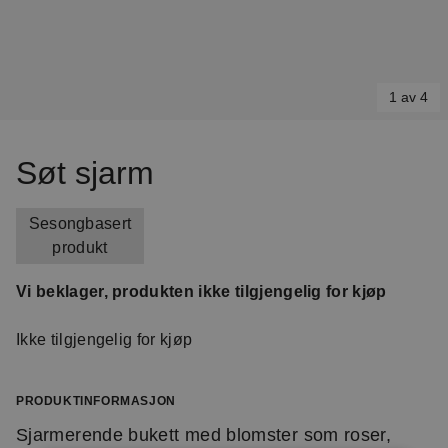
1 av 4
Item
1
Søt sjarm
of
4
Sesongbasert
produkt
Vi beklager, produkten ikke tilgjengelig for kjøp
Ikke tilgjengelig for kjøp
PRODUKTINFORMASJON
Sjarmerende bukett med blomster som roser,