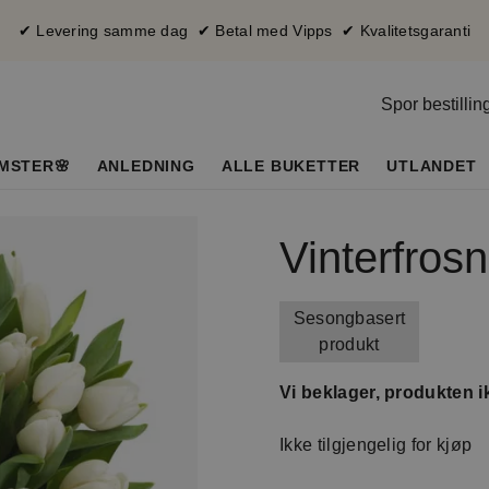
✔ Levering samme dag ✔ Betal med Vipps ✔ Kvalitetsgaranti
Spor bestillin
MSTER🌸
ANLEDNING
ALLE BUKETTER
UTLANDET
Vinterfrosn
Sesongbasert
produkt
Vi beklager, produkten ik
Ikke tilgjengelig for kjøp