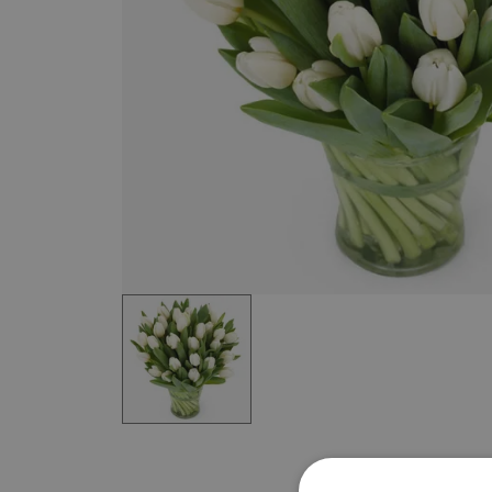
Item
1
of
1
Item
1
of