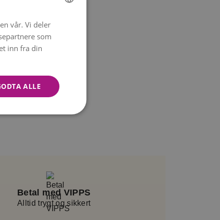
en vår. Vi deler
NORWEGIAN
ysepartnere som
ENGLISH
 inn fra din
GODTA ALLE
Betal med VIPPS
Alltid trygt og sikkert