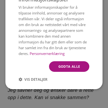
NORWEGIAN
Unnskyld for at jeg såret deg. Jeg forstår
Vi bruker informasjonskapsler for å
ENGLISH
nå hvordan ordene mine har gjort deg
tilpasse innhold, annonser og analysere
vondt.
trafikken vår. Vi deler også informasjon
om din bruk av nettstedet vårt med våre
Du fortjener bedre, og jeg lover å lære av
annonserings- og analysepartnere som
mine feil. Vær så snill og tilgi meg.
kan kombinere den med annen
informasjon du har gitt dem eller som de
Jeg setter virkelig pris på deg, og det
har samlet inn fra din bruk av tjenestene
gjør vondt å vite at jeg har såret deg.
deres.
Personvernerklæring
Beklager.
GODTA ALLE
Jeg var ikke meg selv og reagerte dumt.
Jeg vil gjøre det godt igjen.
VIS DETALJER
Jeg savner deg og ønsker bare å rette
opp i dette. Kan vi snakke sammen?