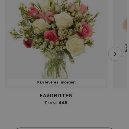
Kan leveres
i morgen
FAVORITTEN
kr 449
Fra
Item
1
of