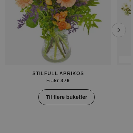
STILFULL APRIKOS
kr 379
Fra
Item
Til flere buketter
1
of
4