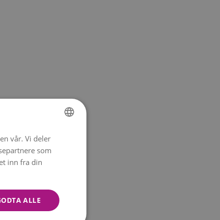
iden
vår for å
en vår. Vi deler
NORWEGIAN
ysepartnere som
ENGLISH
 inn fra din
GODTA ALLE