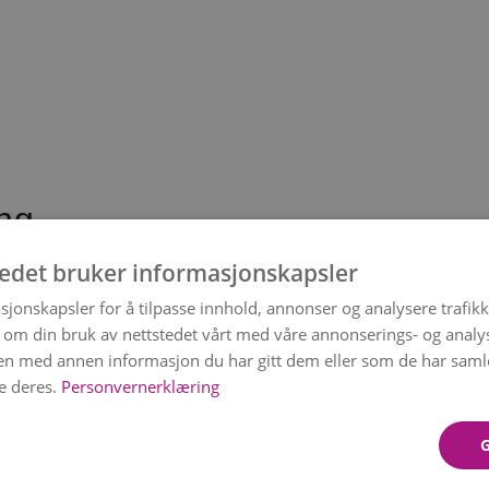
ing
tedet bruker informasjonskapsler
r de beste blomstene å plante om våren? Bruk
gu
u skal plante når i vårmånedene.
sjonskapsler for å tilpasse innhold, annonser og analysere trafikk
 om din bruk av nettstedet vårt med våre annonserings- og anal
n med annen informasjon du har gitt dem eller som de har samlet
e deres.
Personvernerklæring
Les mer her