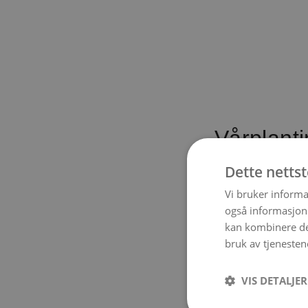
Vårplant
Dette netts
Leter du ette
finne ut hva d
Vi bruker informa
også informasjon
kan kombinere de
bruk av tjenesten
VIS DETALJER