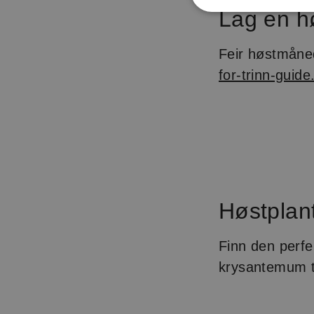
Lag en h
Feir høstmåne
for-trinn-guide
Høstplan
Finn den perfe
krysantemum ti