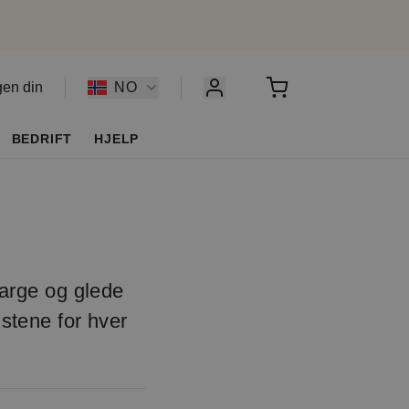
gen din
NO
BEDRIFT
HJELP
farge og glede
mstene for hver