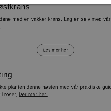
østkrans
dene med en vakker krans. Lag en selv med vår
.
Les mer her
ting
kte planten denne høsten med vår praktiske gui
l roser,
lær mer her.