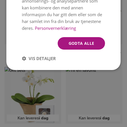
annonserings- og analysepartnere som
kan kombinere den med annen
informasjon du har gitt dem eller som de
har samlet inn fra din bruk av tjenestene
deres.
Personvernerklæring
Kan leveres
i dag
Kan leveres
i dag
GODTA ALLE
STILIG ORKIDÉ
HVIT PHALAENOPSIS
VIS DETALJER
kr 1 099
kr 599
Fra
Kan leveres
i dag
Kan leveres
i dag