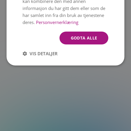
kan kombinere den med annen
informasjon du har gitt dem eller som de
t.at is not a function
har samlet inn fra din bruk av tjenestene
deres.
Personvernerklæring
GODTA ALLE
VIS DETALJER