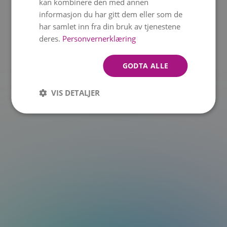
kan kombinere den med annen
informasjon du har gitt dem eller som de
t.at is not a function
har samlet inn fra din bruk av tjenestene
deres.
Personvernerklæring
GODTA ALLE
VIS DETALJER