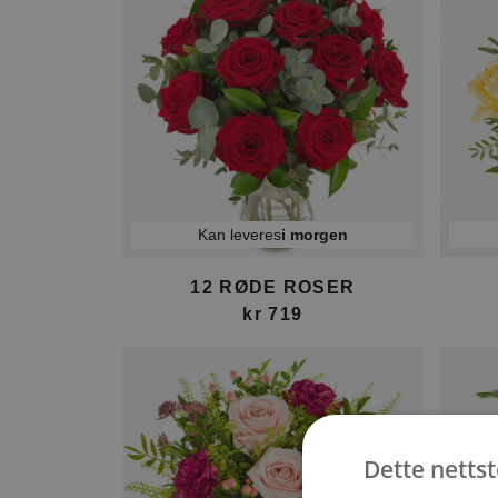
Kan leveres
i morgen
12 RØDE ROSER
kr 719
Dette netts