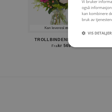
Vi bruker informa
også informasjon
kan kombinere de
bruk av tjenesten
Kan leveres
i morgen
VIS DETALJER
TROLLBINDENDE ROSA
DEK
kr 569
Fra