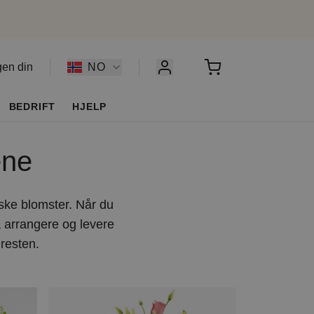
gen din
NO
BEDRIFT
HJELP
ene
iske blomster. Når du
 å arrangere og levere
resten.