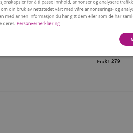
sjonskapsler for å tilpasse innhold, annonser og analysere trafikk
 om din bruk av nettstedet vårt med våre annonserings- og anal
n med annen informasjon du har gitt dem eller som de har samlet
e deres.
Personvernerklæring
Kan leveres
08. august
Kan leveres
08. august
ORATØRENS PASTELL
KLASSISK BÅREKRAN
kr 279
HVITT OG GRØNT
kr 279
Fra