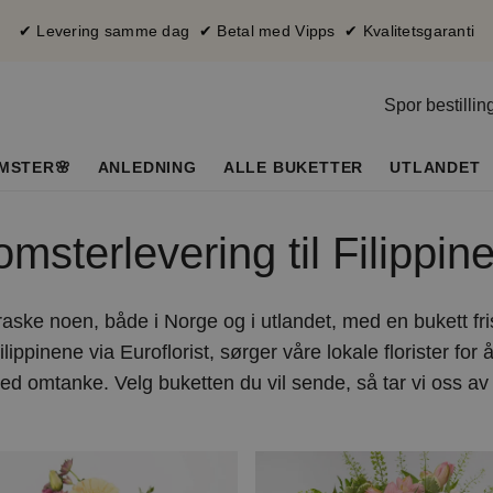
✔ Levering samme dag ✔ Betal med Vipps ✔ Kvalitetsgaranti
Spor bestillin
MSTER🌸
ANLEDNING
ALLE BUKETTER
UTLANDET
omsterlevering til Filippin
raske noen, både i Norge og i utlandet, med en bukett fr
ilippinene via Euroflorist, sørger våre lokale florister for
d omtanke. Velg buketten du vil sende, så tar vi oss av 