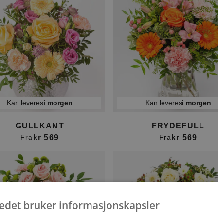
Kan leveres
i morgen
Kan leveres
i morgen
GULLKANT
FRYDEFULL
kr 569
kr 569
Fra
Fra
tedet bruker informasjonskapsler