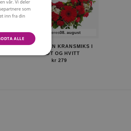
en vår. Vi deler
NORWEGIAN
ysepartnere som
ENGLISH
 inn fra din
Kan leveres
08. august
GODTA ALLE
S I
FLORISTEN KRANSMIKS I
RØDT OG HVITT
kr 279