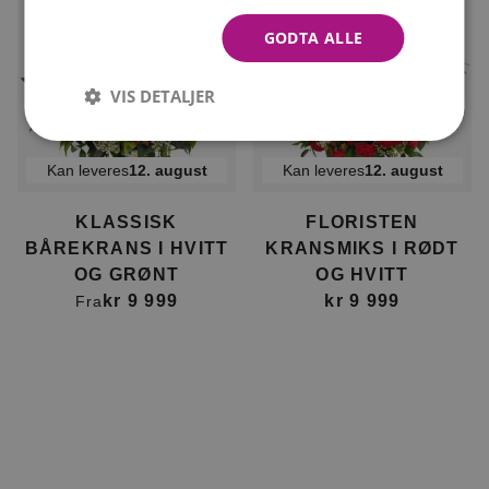
GODTA ALLE
VIS DETALJER
Kan leveres
12. august
Kan leveres
12. august
KLASSISK
FLORISTEN
BÅREKRANS I HVITT
KRANSMIKS I RØDT
OG GRØNT
OG HVITT
kr 9 999
kr 9 999
Fra