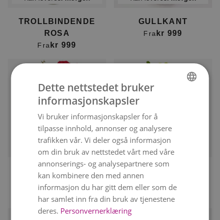
TROLLBINDENDE
GULLKANT
ROSA
kr 999
Fra
kr 999
Fra
Dette nettstedet bruker
informasjonskapsler
NORWEGIAN
Vi bruker informasjonskapsler for å
ENGLISH
tilpasse innhold, annonser og analysere
trafikken vår. Vi deler også informasjon
Kan leveres
i morgen
Kan leveres
12. august
om din bruk av nettstedet vårt med våre
annonserings- og analysepartnere som
12 RØDE ROSER
DEKORATØRENS
kan kombinere den med annen
kr 999
PASTELL
informasjon du har gitt dem eller som de
kr 1 200
har samlet inn fra din bruk av tjenestene
deres.
Personvernerklæring